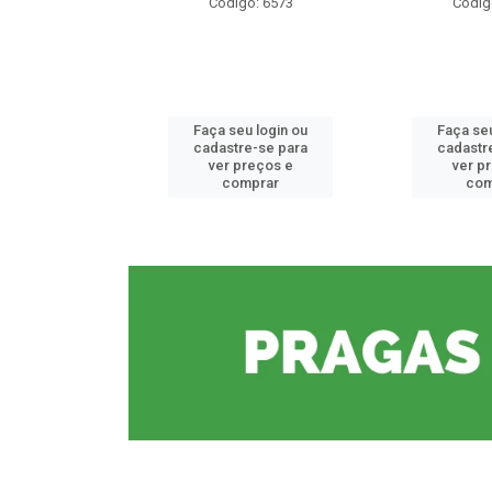
o: 6573
Código: 6573
Códig
u login ou
Faça seu login ou
Faça seu
e-se para
cadastre-se para
cadastr
reços e
ver preços e
ver p
mprar
comprar
com