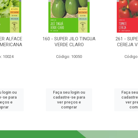
PER ALFACE
160 - SUPER JILO TINGUA
261 - SUP
AMERICANA
VERDE CLARO
CEREJA 
: 10024
Código: 10050
Código
 login ou
Faça seu login ou
Faça seu
e-se para
cadastre-se para
cadastre
reços e
ver preços e
ver pr
prar
comprar
com