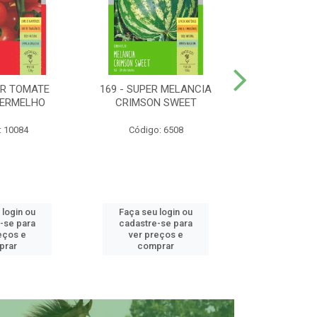
ER TOMATE
169 - SUPER MELANCIA
158 - SUP
VERMELHO
CRIMSON SWEET
SUNRISE 
: 10084
Código: 6508
Código:
 login ou
Faça seu login ou
Faça seu 
-se para
cadastre-se para
cadastre
eços e
ver preços e
ver pr
prar
comprar
comp