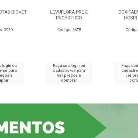
OTAS BIOVET
LEVUFLORA PRE E
DOXITAB
PROBIOTICO
HOSPI
o: 3939
Código: 6675
Código
 login ou
Faça seu login ou
Faça seu
e-se para
cadastre-se para
cadastre
reços e
ver preços e
ver pr
prar
comprar
com