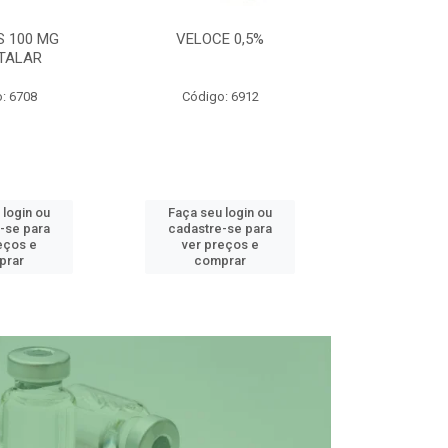
S 100 MG
VELOCE 0,5%
DEFEND PRO C
TALAR
: 6708
Código: 6912
Código
 login ou
Faça seu login ou
Faça seu 
-se para
cadastre-se para
cadastre
eços e
ver preços e
ver pr
prar
comprar
comp