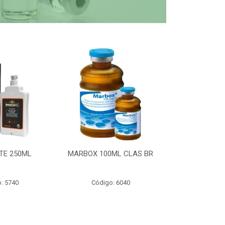
TE 250ML
MARBOX 100ML CLAS BR
PARTOMIC
: 5740
Código: 6040
Código