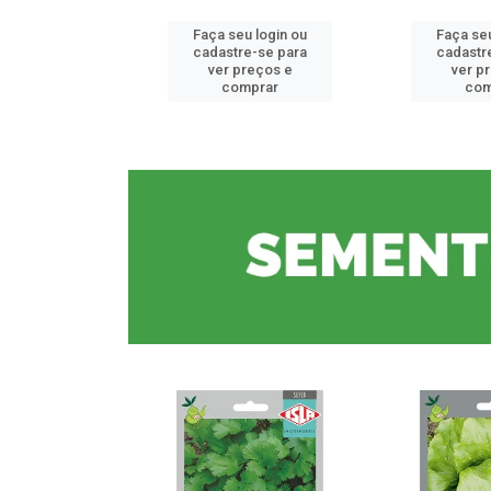
u login ou
Faça seu login ou
Faça seu
e-se para
cadastre-se para
cadastr
reços e
ver preços e
ver p
mprar
comprar
com