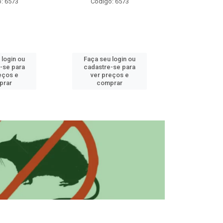
: 6573
Código: 6573
Código
 login ou
Faça seu login ou
Faça seu 
-se para
cadastre-se para
cadastre
eços e
ver preços e
ver pr
prar
comprar
comp