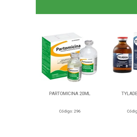
0ML CLAS BR
PARTOMICINA 20ML
TYLADE
o: 6040
Código: 296
Códig