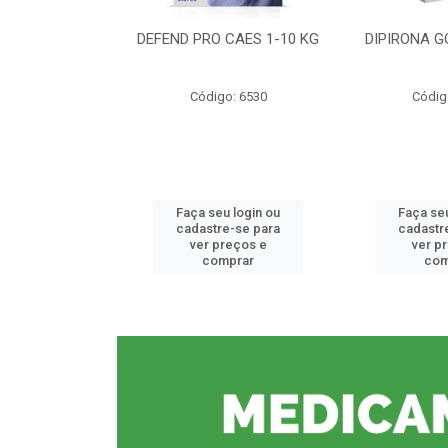
CE 0,5%
DEFEND PRO CAES 1-10 KG
DIPIRONA G
o: 6912
Código: 6530
Códig
u login ou
Faça seu login ou
Faça seu
e-se para
cadastre-se para
cadastr
reços e
ver preços e
ver p
mprar
comprar
com