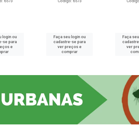
o: 6573
Código: 6573
Código
 login ou
Faça seu login ou
Faça seu
e-se para
cadastre-se para
cadastre
reços e
ver preços e
ver pr
prar
comprar
com