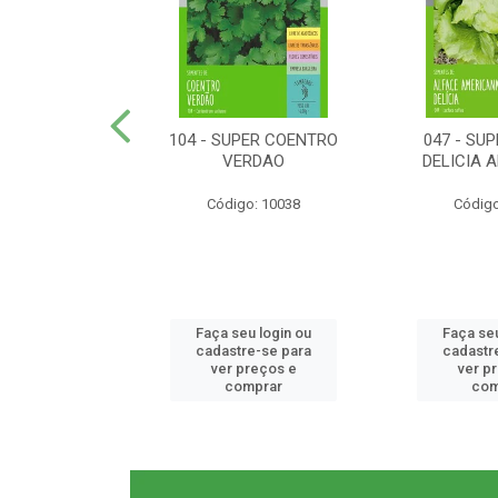
ER RABANETE
104 - SUPER COENTRO
047 - SU
META
VERDAO
DELICIA 
o: 10077
Código: 10038
Código
u login ou
Faça seu login ou
Faça seu
e-se para
cadastre-se para
cadastr
reços e
ver preços e
ver p
mprar
comprar
com