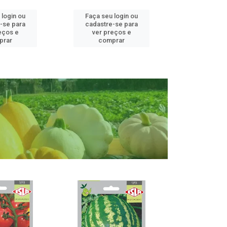
 login ou
Faça seu login ou
Faça seu 
-se para
cadastre-se para
cadastre
eços e
ver preços e
ver pr
prar
comprar
comp