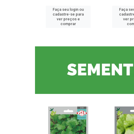
u login ou
Faça seu login ou
Faça seu
e-se para
cadastre-se para
cadastr
reços e
ver preços e
ver p
mprar
comprar
com