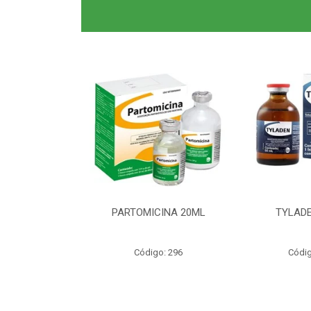
0ML CLAS BR
PARTOMICINA 20ML
TYLADE
o: 6040
Código: 296
Códig