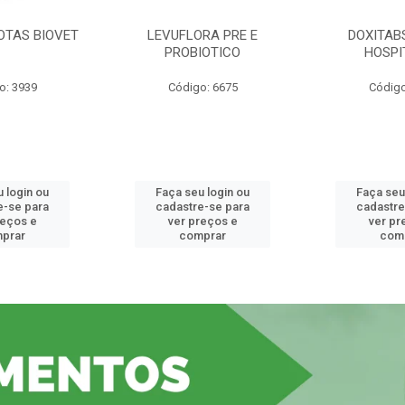
OTAS BIOVET
LEVUFLORA PRE E
DOXITAB
PROBIOTICO
HOSPI
o: 3939
Código: 6675
Código
 login ou
Faça seu login ou
Faça seu
e-se para
cadastre-se para
cadastre
reços e
ver preços e
ver pr
prar
comprar
com