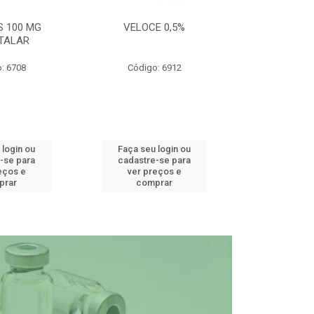
S 100 MG
VELOCE 0,5%
DEFEND PRO C
TALAR
: 6708
Código: 6912
Código
 login ou
Faça seu login ou
Faça seu 
-se para
cadastre-se para
cadastre
eços e
ver preços e
ver pr
prar
comprar
comp