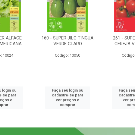
PER ALFACE
160 - SUPER JILO TINGUA
261 - SUP
AMERICANA
VERDE CLARO
CEREJA 
: 10024
Código: 10050
Código
 login ou
Faça seu login ou
Faça seu
e-se para
cadastre-se para
cadastre
reços e
ver preços e
ver pr
prar
comprar
com