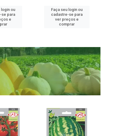
 login ou
Faça seu login ou
Faça seu 
-se para
cadastre-se para
cadastre
eços e
ver preços e
ver pr
prar
comprar
comp