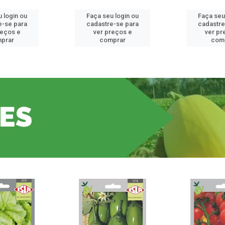
 login ou
Faça seu login ou
Faça seu
e-se para
cadastre-se para
cadastre
reços e
ver preços e
ver pr
prar
comprar
com