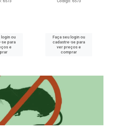
: 6573
Código: 6573
Código
 login ou
Faça seu login ou
Faça seu 
-se para
cadastre-se para
cadastre
eços e
ver preços e
ver pr
prar
comprar
comp