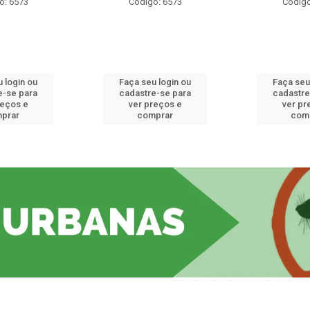
o: 6573
Código: 6573
Código
 login ou
Faça seu login ou
Faça seu
e-se para
cadastre-se para
cadastre
reços e
ver preços e
ver pr
prar
comprar
com