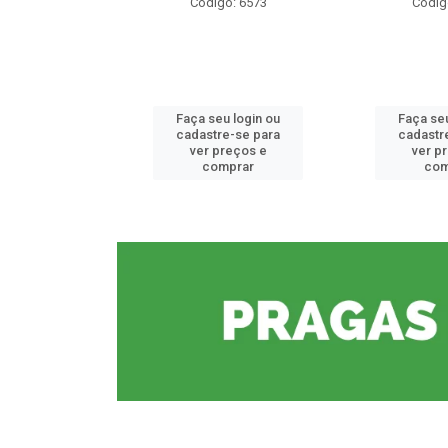
o: 6573
Código: 6573
Códig
u login ou
Faça seu login ou
Faça seu
e-se para
cadastre-se para
cadastr
reços e
ver preços e
ver p
mprar
comprar
com