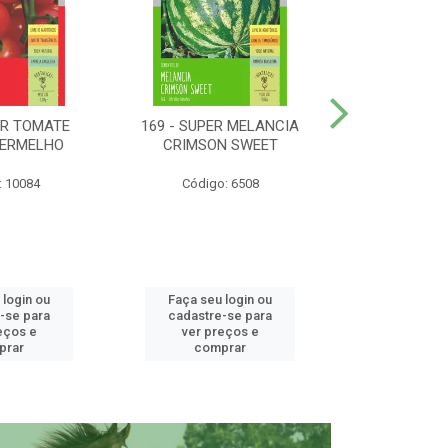
ER TOMATE
169 - SUPER MELANCIA
158 - SUP
VERMELHO
CRIMSON SWEET
SUNRISE 
: 10084
Código: 6508
Código:
 login ou
Faça seu login ou
Faça seu 
-se para
cadastre-se para
cadastre
eços e
ver preços e
ver pr
prar
comprar
comp