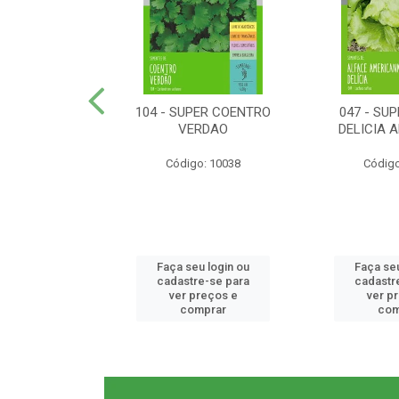
ER RABANETE
104 - SUPER COENTRO
047 - SU
META
VERDAO
DELICIA 
o: 10077
Código: 10038
Código
u login ou
Faça seu login ou
Faça seu
e-se para
cadastre-se para
cadastr
reços e
ver preços e
ver p
mprar
comprar
com