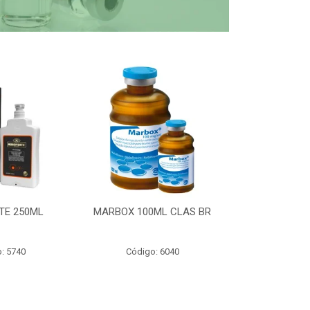
TE 250ML
MARBOX 100ML CLAS BR
PARTOMIC
: 5740
Código: 6040
Código