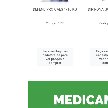
CE 0,5%
DEFEND PRO CAES 1-10 KG
DIPIRONA G
o: 6912
Código: 6530
Códig
u login ou
Faça seu login ou
Faça seu
e-se para
cadastre-se para
cadastr
reços e
ver preços e
ver p
mprar
comprar
com