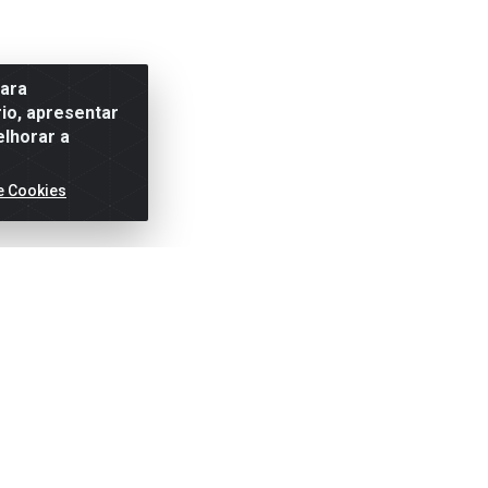
para
io, apresentar
elhorar a
e Cookies