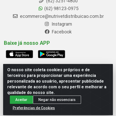
(62) 3251-4800
(62) 98123-0975
ecommerce@nutrivetdistribuicao.com.br
Instagram
Facebook
Baixe já nosso APP
O nosso site coleta cookies próprios e de
Avenida Marginal Norte, 266, Quadrai Lt 16 - Set Marechal
terceiros para proporcionar uma experiência
Rondon, Goiânia/GO - CEP 74.560-180 - CNPJ
personalizada ao usuário, apresentar publicidade
00.748.593/0001-79
relevante de acordo com o seu perfil e melhorar a
qualidade do nosso site.
Aceitar
Negar não essenciais
Preferências de Cookies