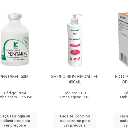
PENTAKEL 50ML
SH PRO SKIN HIPOALLER
ECTOP
400ML
OR
Código: 7694
Código: 7810
Có
mbalagem: FR 50ML
Embalagem: UND
Emb
Faça seu login ou
Faça seu login ou
Faça
cadastre-se para
cadastre-se para
cada
ver preços e
ver preços e
ve