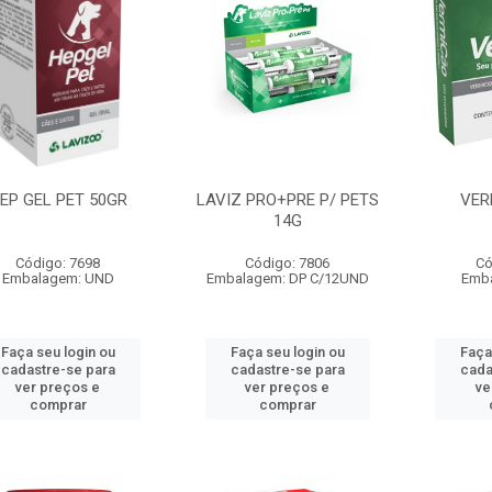
EP GEL PET 50GR
LAVIZ PRO+PRE P/ PETS
VER
14G
Código: 7698
Código: 7806
Có
Embalagem: UND
Embalagem: DP C/12UND
Emb
Faça seu login ou
Faça seu login ou
Faça
cadastre-se para
cadastre-se para
cada
ver preços e
ver preços e
ve
comprar
comprar