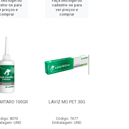
 seu login ou
Faça seu login ou
stre-se para
cadastre-se para
r preços e
ver preços e
comprar
comprar
ARTARO 100GR
LAVIZ MO PET 30G
digo: 8070
Código: 7677
alagem: UND
Embalagem: UND