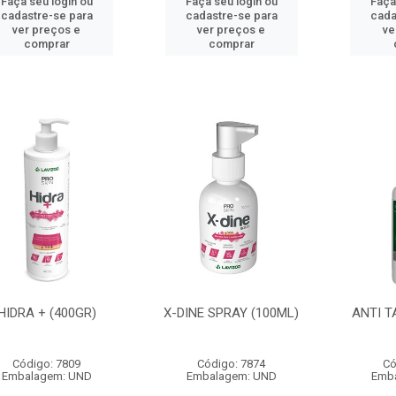
Faça seu login ou
Faça seu login ou
Faça
cadastre-se para
cadastre-se para
cada
ver preços e
ver preços e
ve
comprar
comprar
HIDRA + (400GR)
X-DINE SPRAY (100ML)
ANTI T
Código: 7809
Código: 7874
Có
Embalagem: UND
Embalagem: UND
Emb