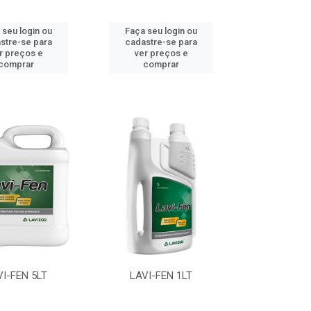
 seu login ou
Faça seu login ou
stre-se para
cadastre-se para
r preços e
ver preços e
comprar
comprar
VI-FEN 5LT
LAVI-FEN 1LT