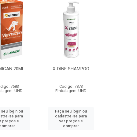
MICAN 20ML
X-DINE SHAMPOO
digo: 7683
Código: 7873
alagem: UND
Embalagem: UND
 seu login ou
Faça seu login ou
stre-se para
cadastre-se para
r preços e
ver preços e
comprar
comprar