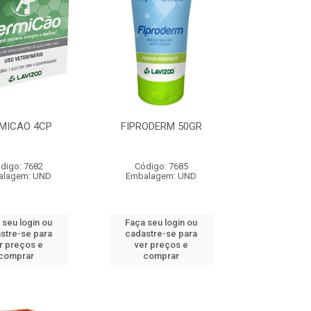
MICAO 4CP
FIPRODERM 50GR
digo: 7682
Código: 7685
alagem: UND
Embalagem: UND
 seu login ou
Faça seu login ou
stre-se para
cadastre-se para
r preços e
ver preços e
comprar
comprar