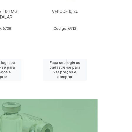
S 100 MG
VELOCE 0,5%
DEFEND PRO C
TALAR
: 6708
Código: 6912
Código
 login ou
Faça seu login ou
Faça seu 
-se para
cadastre-se para
cadastre
eços e
ver preços e
ver pr
prar
comprar
comp