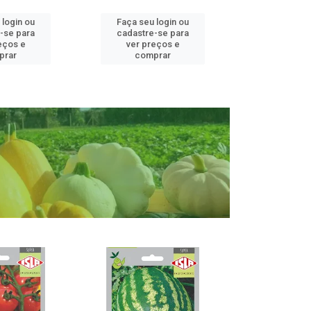
 login ou
Faça seu login ou
Faça seu 
-se para
cadastre-se para
cadastre
eços e
ver preços e
ver pr
prar
comprar
comp