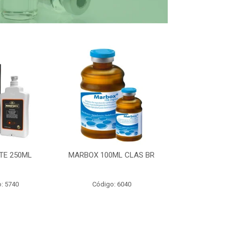
TE 250ML
MARBOX 100ML CLAS BR
PARTOMIC
: 5740
Código: 6040
Código