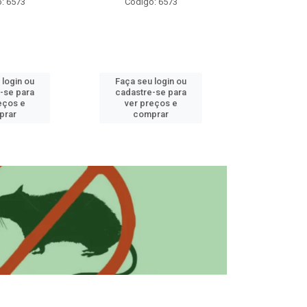
: 6573
Código: 6573
Código
 login ou
Faça seu login ou
Faça seu 
-se para
cadastre-se para
cadastre
eços e
ver preços e
ver pr
prar
comprar
comp