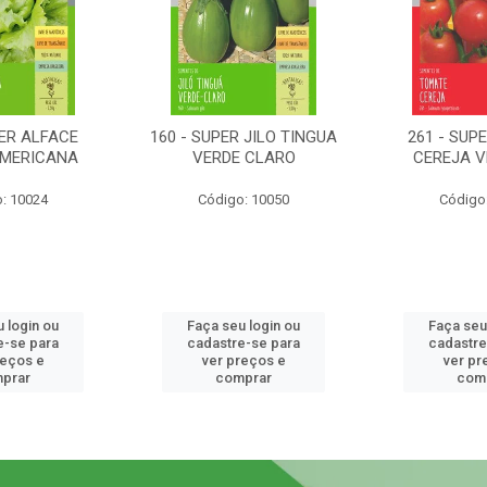
PER ALFACE
160 - SUPER JILO TINGUA
261 - SUP
AMERICANA
VERDE CLARO
CEREJA 
: 10024
Código: 10050
Código
 login ou
Faça seu login ou
Faça seu
e-se para
cadastre-se para
cadastre
reços e
ver preços e
ver pr
prar
comprar
com