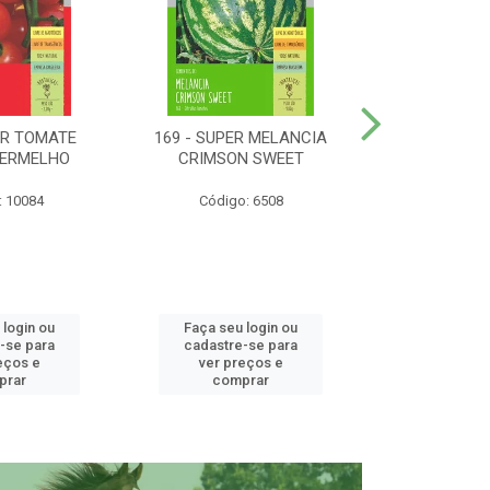
ER TOMATE
169 - SUPER MELANCIA
158 - SUP
VERMELHO
CRIMSON SWEET
SUNRISE 
: 10084
Código: 6508
Código:
 login ou
Faça seu login ou
Faça seu 
-se para
cadastre-se para
cadastre
eços e
ver preços e
ver pr
prar
comprar
comp