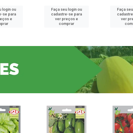
 login ou
Faça seu login ou
Faça seu
e-se para
cadastre-se para
cadastre
reços e
ver preços e
ver pr
prar
comprar
com