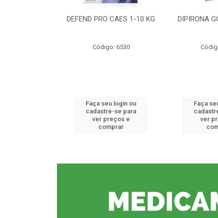
CE 0,5%
DEFEND PRO CAES 1-10 KG
DIPIRONA G
o: 6912
Código: 6530
Códig
u login ou
Faça seu login ou
Faça seu
e-se para
cadastre-se para
cadastr
reços e
ver preços e
ver p
mprar
comprar
com