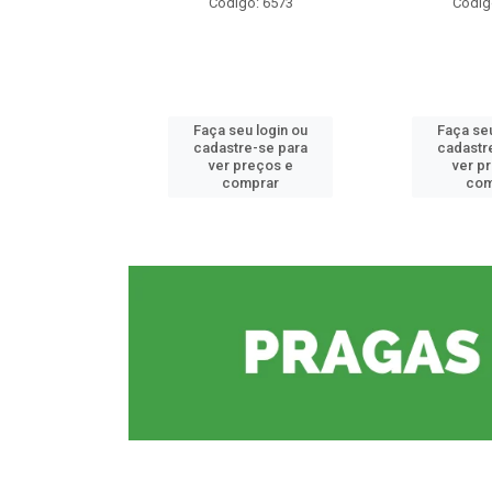
o: 6573
Código: 6573
Códig
u login ou
Faça seu login ou
Faça seu
e-se para
cadastre-se para
cadastr
reços e
ver preços e
ver p
mprar
comprar
com