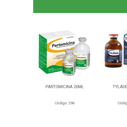
0ML CLAS BR
PARTOMICINA 20ML
TYLADE
o: 6040
Código: 296
Códig