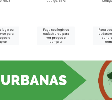
o: 6573
Código: 6573
Código
 login ou
Faça seu login ou
Faça seu
e-se para
cadastre-se para
cadastre
reços e
ver preços e
ver pr
prar
comprar
com