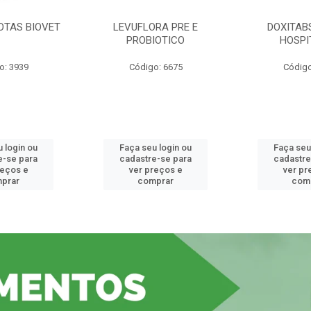
OTAS BIOVET
LEVUFLORA PRE E
DOXITAB
PROBIOTICO
HOSPI
o: 3939
Código: 6675
Código
 login ou
Faça seu login ou
Faça seu
e-se para
cadastre-se para
cadastre
reços e
ver preços e
ver pr
prar
comprar
com