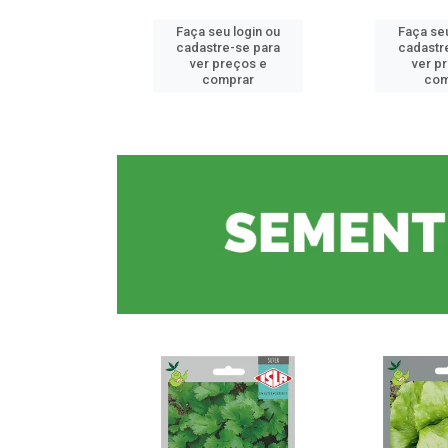
u login ou
Faça seu login ou
Faça seu
e-se para
cadastre-se para
cadastr
reços e
ver preços e
ver p
mprar
comprar
com