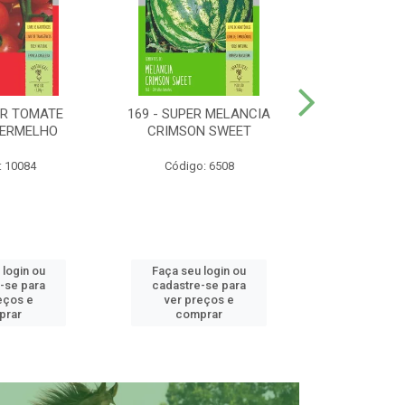
ER TOMATE
169 - SUPER MELANCIA
158 - SUP
VERMELHO
CRIMSON SWEET
SUNRISE 
: 10084
Código: 6508
Código:
 login ou
Faça seu login ou
Faça seu 
-se para
cadastre-se para
cadastre
eços e
ver preços e
ver pr
prar
comprar
comp