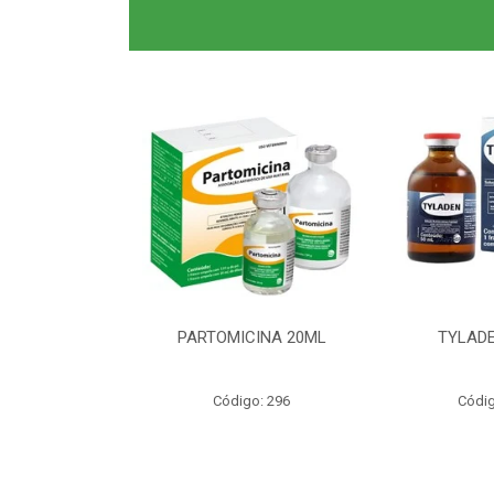
0ML CLAS BR
PARTOMICINA 20ML
TYLADE
o: 6040
Código: 296
Códig