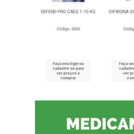
CE 0,5%
DEFEND PRO CAES 1-10 KG
DIPIRONA G
o: 6912
Código: 6530
Códig
u login ou
Faça seu login ou
Faça seu
e-se para
cadastre-se para
cadastr
reços e
ver preços e
ver p
mprar
comprar
com