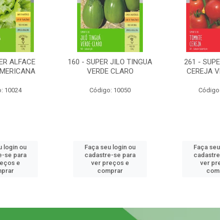
PER ALFACE
160 - SUPER JILO TINGUA
261 - SUP
AMERICANA
VERDE CLARO
CEREJA 
: 10024
Código: 10050
Código
 login ou
Faça seu login ou
Faça seu
e-se para
cadastre-se para
cadastre
reços e
ver preços e
ver pr
prar
comprar
com