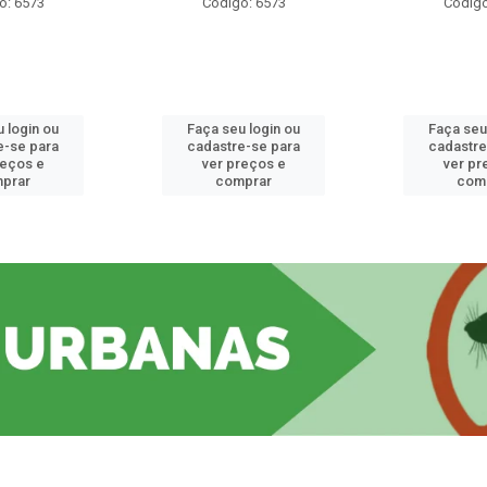
o: 6573
Código: 6573
Código
 login ou
Faça seu login ou
Faça seu
e-se para
cadastre-se para
cadastre
reços e
ver preços e
ver pr
prar
comprar
com