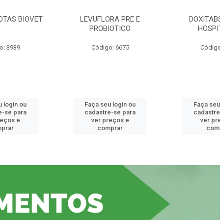
OTAS BIOVET
LEVUFLORA PRE E
DOXITAB
PROBIOTICO
HOSPI
o: 3939
Código: 6675
Código
 login ou
Faça seu login ou
Faça seu
e-se para
cadastre-se para
cadastre
reços e
ver preços e
ver pr
prar
comprar
com