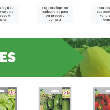
 login ou
Faça seu login ou
Faça seu
e-se para
cadastre-se para
cadastre
reços e
ver preços e
ver pr
prar
comprar
com