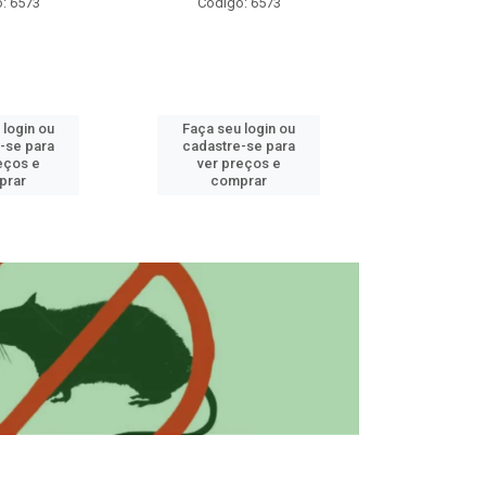
: 6573
Código: 6573
Código
 login ou
Faça seu login ou
Faça seu 
-se para
cadastre-se para
cadastre
eços e
ver preços e
ver pr
prar
comprar
comp