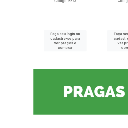
o: 6573
Código: 6573
Códig
u login ou
Faça seu login ou
Faça seu
e-se para
cadastre-se para
cadastr
reços e
ver preços e
ver p
mprar
comprar
com