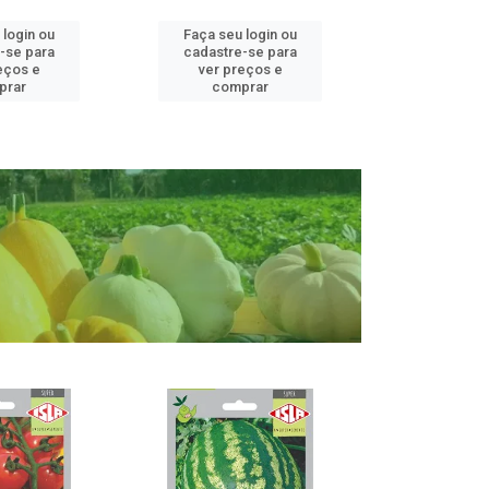
 login ou
Faça seu login ou
Faça seu 
-se para
cadastre-se para
cadastre
eços e
ver preços e
ver pr
prar
comprar
comp