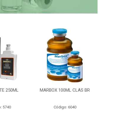
TE 250ML
MARBOX 100ML CLAS BR
PARTOMIC
: 5740
Código: 6040
Código