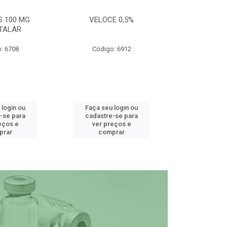
S 100 MG
VELOCE 0,5%
DEFEND PRO C
TALAR
: 6708
Código: 6912
Código
 login ou
Faça seu login ou
Faça seu 
-se para
cadastre-se para
cadastre
eços e
ver preços e
ver pr
prar
comprar
comp