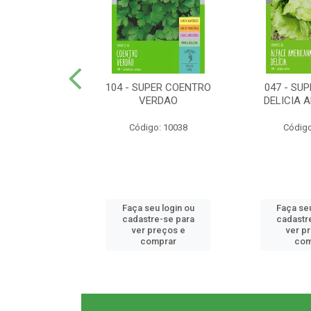
ER RABANETE
104 - SUPER COENTRO
047 - SU
META
VERDAO
DELICIA 
o: 10077
Código: 10038
Código
u login ou
Faça seu login ou
Faça seu
e-se para
cadastre-se para
cadastr
reços e
ver preços e
ver p
mprar
comprar
com