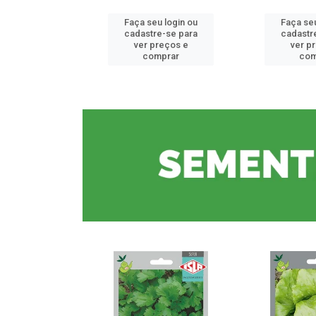
u login ou
Faça seu login ou
Faça seu
e-se para
cadastre-se para
cadastr
reços e
ver preços e
ver p
mprar
comprar
com