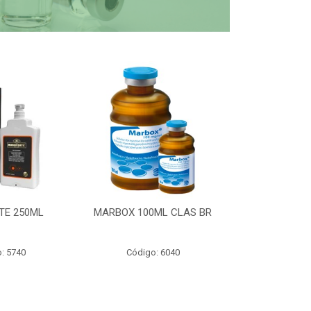
TE 250ML
MARBOX 100ML CLAS BR
PARTOMIC
: 5740
Código: 6040
Código