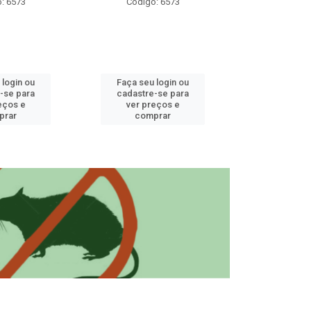
: 6573
Código: 6573
Código
 login ou
Faça seu login ou
Faça seu 
-se para
cadastre-se para
cadastre
eços e
ver preços e
ver pr
prar
comprar
comp