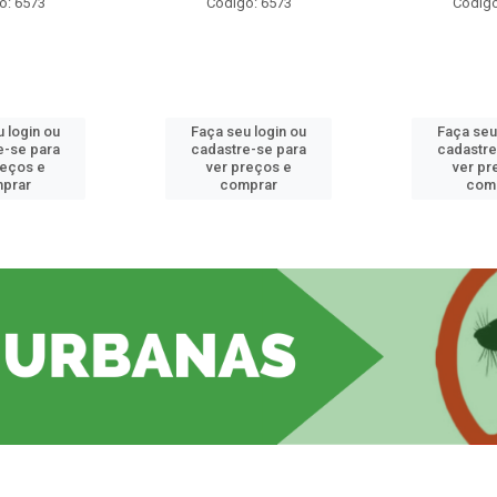
o: 6573
Código: 6573
Código
 login ou
Faça seu login ou
Faça seu
e-se para
cadastre-se para
cadastre
reços e
ver preços e
ver pr
prar
comprar
com