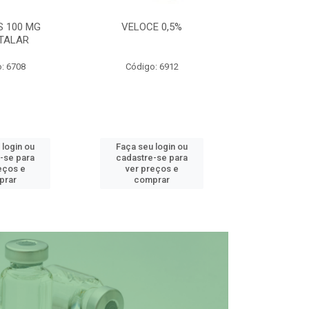
S 100 MG
VELOCE 0,5%
DEFEND PRO C
TALAR
: 6708
Código: 6912
Código
 login ou
Faça seu login ou
Faça seu 
-se para
cadastre-se para
cadastre
eços e
ver preços e
ver pr
prar
comprar
comp