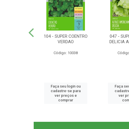
ER RABANETE
104 - SUPER COENTRO
047 - SU
META
VERDAO
DELICIA 
o: 10077
Código: 10038
Código
u login ou
Faça seu login ou
Faça seu
e-se para
cadastre-se para
cadastr
reços e
ver preços e
ver p
mprar
comprar
com