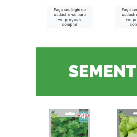
u login ou
Faça seu login ou
Faça seu
e-se para
cadastre-se para
cadastr
reços e
ver preços e
ver p
mprar
comprar
com