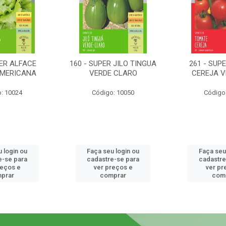
PER ALFACE
160 - SUPER JILO TINGUA
261 - SUP
AMERICANA
VERDE CLARO
CEREJA 
: 10024
Código: 10050
Código
 login ou
Faça seu login ou
Faça seu
e-se para
cadastre-se para
cadastre
reços e
ver preços e
ver pr
prar
comprar
com