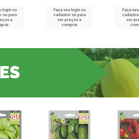
 login ou
Faça seu login ou
Faça seu
e-se para
cadastre-se para
cadastre
reços e
ver preços e
ver pr
prar
comprar
com