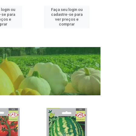
 login ou
Faça seu login ou
Faça seu 
-se para
cadastre-se para
cadastre
eços e
ver preços e
ver pr
prar
comprar
comp