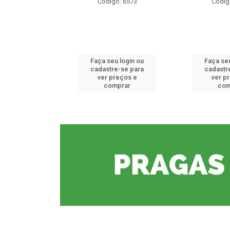
o: 6573
Código: 6573
Códig
u login ou
Faça seu login ou
Faça seu
e-se para
cadastre-se para
cadastr
reços e
ver preços e
ver p
mprar
comprar
com