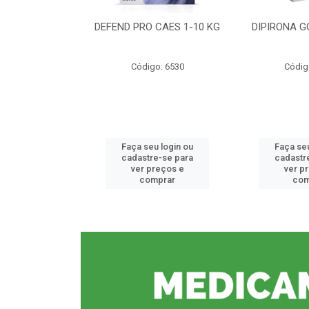
CE 0,5%
DEFEND PRO CAES 1-10 KG
DIPIRONA G
o: 6912
Código: 6530
Códig
u login ou
Faça seu login ou
Faça seu
e-se para
cadastre-se para
cadastr
reços e
ver preços e
ver p
mprar
comprar
com