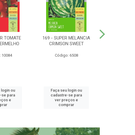
ER TOMATE
169 - SUPER MELANCIA
158 - SUP
VERMELHO
CRIMSON SWEET
SUNRISE 
: 10084
Código: 6508
Código:
 login ou
Faça seu login ou
Faça seu 
-se para
cadastre-se para
cadastre
eços e
ver preços e
ver pr
prar
comprar
comp