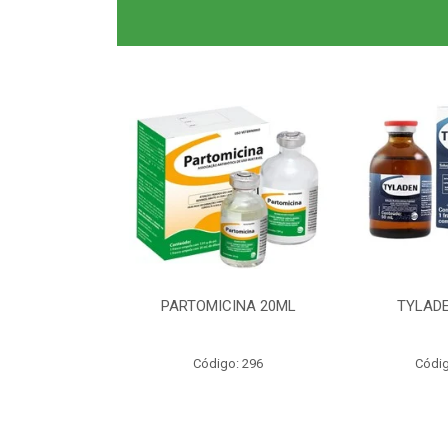
0ML CLAS BR
PARTOMICINA 20ML
TYLADE
o: 6040
Código: 296
Códig