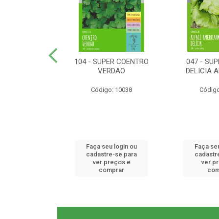
ER RABANETE
104 - SUPER COENTRO
047 - SU
META
VERDAO
DELICIA 
o: 10077
Código: 10038
Código
u login ou
Faça seu login ou
Faça seu
e-se para
cadastre-se para
cadastr
reços e
ver preços e
ver p
mprar
comprar
com