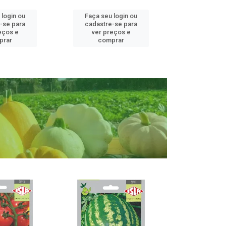
 login ou
Faça seu login ou
Faça seu 
-se para
cadastre-se para
cadastre
eços e
ver preços e
ver pr
prar
comprar
comp