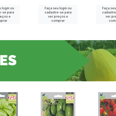
 login ou
Faça seu login ou
Faça seu
e-se para
cadastre-se para
cadastre
reços e
ver preços e
ver pr
prar
comprar
com