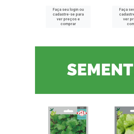
u login ou
Faça seu login ou
Faça seu
e-se para
cadastre-se para
cadastr
reços e
ver preços e
ver p
mprar
comprar
com