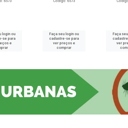
o: 6573
Código: 6573
Código
 login ou
Faça seu login ou
Faça seu
e-se para
cadastre-se para
cadastre
reços e
ver preços e
ver pr
prar
comprar
com