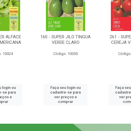
PER ALFACE
160 - SUPER JILO TINGUA
261 - SUP
AMERICANA
VERDE CLARO
CEREJA 
: 10024
Código: 10050
Código
 login ou
Faça seu login ou
Faça seu
e-se para
cadastre-se para
cadastre
reços e
ver preços e
ver pr
prar
comprar
com