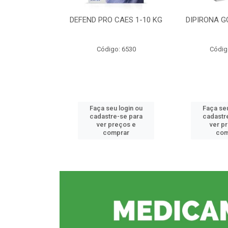
CE 0,5%
DEFEND PRO CAES 1-10 KG
DIPIRONA G
o: 6912
Código: 6530
Códig
u login ou
Faça seu login ou
Faça seu
e-se para
cadastre-se para
cadastr
reços e
ver preços e
ver p
mprar
comprar
com