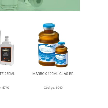
TE 250ML
MARBOX 100ML CLAS BR
PARTOMIC
: 5740
Código: 6040
Código