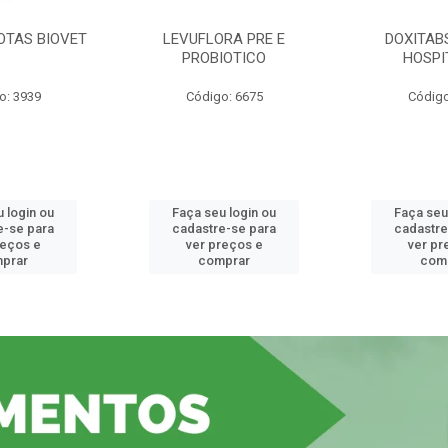
OTAS BIOVET
LEVUFLORA PRE E
DOXITAB
PROBIOTICO
HOSPI
o: 3939
Código: 6675
Código
 login ou
Faça seu login ou
Faça seu
e-se para
cadastre-se para
cadastre
reços e
ver preços e
ver pr
prar
comprar
com