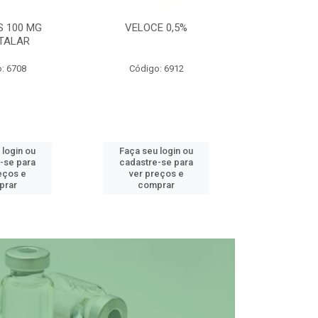
S 100 MG
VELOCE 0,5%
DEFEND PRO C
TALAR
: 6708
Código: 6912
Código
 login ou
Faça seu login ou
Faça seu 
-se para
cadastre-se para
cadastre
eços e
ver preços e
ver pr
prar
comprar
comp