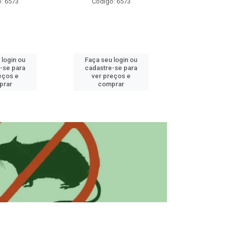
: 6573
Código: 6573
Código
 login ou
Faça seu login ou
Faça seu 
-se para
cadastre-se para
cadastre
eços e
ver preços e
ver pr
prar
comprar
comp