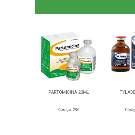
0ML CLAS BR
PARTOMICINA 20ML
TYLADE
o: 6040
Código: 296
Códig