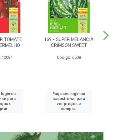
ER TOMATE
169 - SUPER MELANCIA
158 - SUP
VERMELHO
CRIMSON SWEET
SUNRISE 
: 10084
Código: 6508
Código:
 login ou
Faça seu login ou
Faça seu 
-se para
cadastre-se para
cadastre
eços e
ver preços e
ver pr
prar
comprar
comp