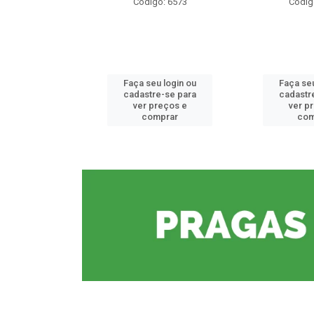
o: 6573
Código: 6573
Códig
u login ou
Faça seu login ou
Faça seu
e-se para
cadastre-se para
cadastr
reços e
ver preços e
ver p
mprar
comprar
com