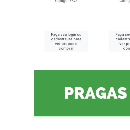
o: 6573
Código: 6573
Códig
u login ou
Faça seu login ou
Faça seu
e-se para
cadastre-se para
cadastr
reços e
ver preços e
ver p
mprar
comprar
com