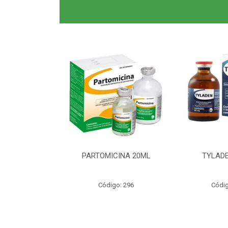
0ML CLAS BR
PARTOMICINA 20ML
TYLADE
o: 6040
Código: 296
Códig