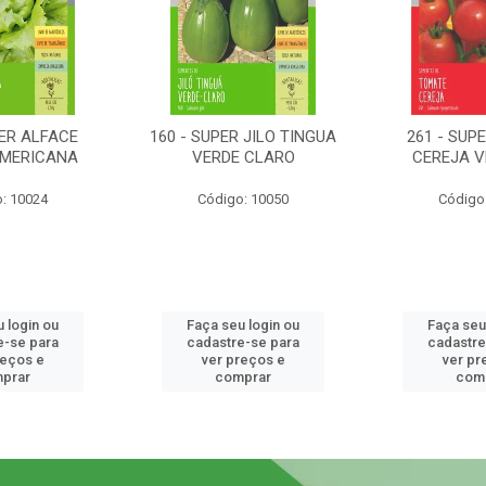
PER ALFACE
160 - SUPER JILO TINGUA
261 - SUP
AMERICANA
VERDE CLARO
CEREJA 
: 10024
Código: 10050
Código
 login ou
Faça seu login ou
Faça seu
e-se para
cadastre-se para
cadastre
reços e
ver preços e
ver pr
prar
comprar
com