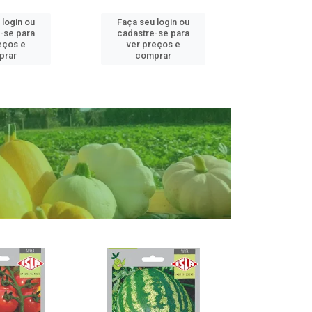
 login ou
Faça seu login ou
Faça seu 
-se para
cadastre-se para
cadastre
eços e
ver preços e
ver pr
prar
comprar
comp