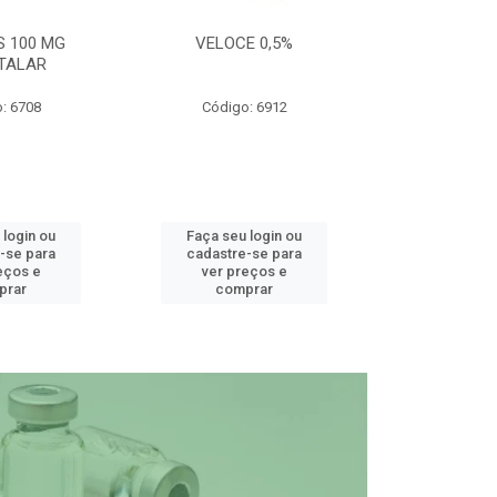
S 100 MG
VELOCE 0,5%
DEFEND PRO C
TALAR
: 6708
Código: 6912
Código
 login ou
Faça seu login ou
Faça seu 
-se para
cadastre-se para
cadastre
eços e
ver preços e
ver pr
prar
comprar
comp