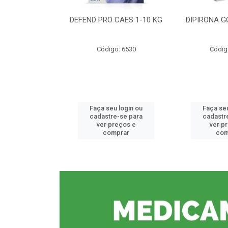
CE 0,5%
DEFEND PRO CAES 1-10 KG
DIPIRONA G
o: 6912
Código: 6530
Códig
u login ou
Faça seu login ou
Faça seu
e-se para
cadastre-se para
cadastr
reços e
ver preços e
ver p
mprar
comprar
com