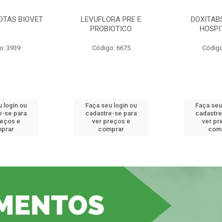
OTAS BIOVET
LEVUFLORA PRE E
DOXITAB
PROBIOTICO
HOSPI
o: 3939
Código: 6675
Código
 login ou
Faça seu login ou
Faça seu
e-se para
cadastre-se para
cadastre
reços e
ver preços e
ver pr
prar
comprar
com