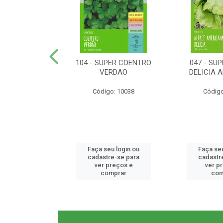
ER RABANETE
104 - SUPER COENTRO
047 - SU
META
VERDAO
DELICIA 
o: 10077
Código: 10038
Código
u login ou
Faça seu login ou
Faça seu
e-se para
cadastre-se para
cadastr
reços e
ver preços e
ver p
mprar
comprar
com