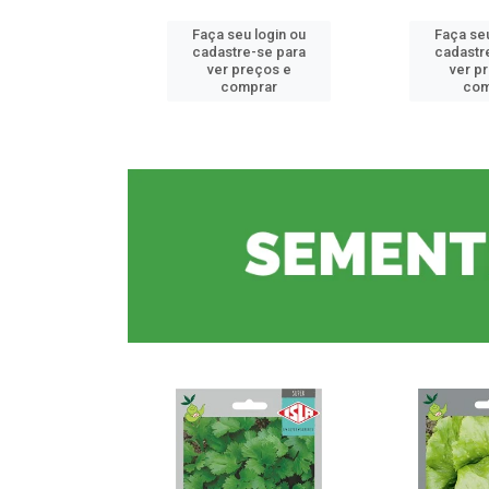
u login ou
Faça seu login ou
Faça seu
e-se para
cadastre-se para
cadastr
reços e
ver preços e
ver p
mprar
comprar
com