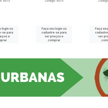
o: 6573
Código: 6573
Código
 login ou
Faça seu login ou
Faça seu
e-se para
cadastre-se para
cadastre
reços e
ver preços e
ver pr
prar
comprar
com