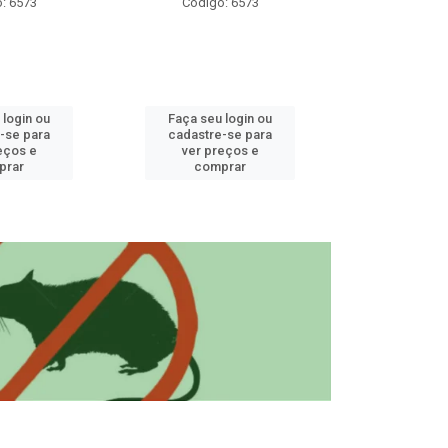
: 6573
Código: 6573
Código
 login ou
Faça seu login ou
Faça seu 
-se para
cadastre-se para
cadastre
eços e
ver preços e
ver pr
prar
comprar
comp