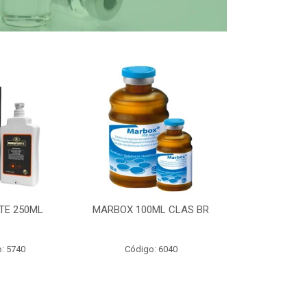
TE 250ML
MARBOX 100ML CLAS BR
PARTOMIC
: 5740
Código: 6040
Código