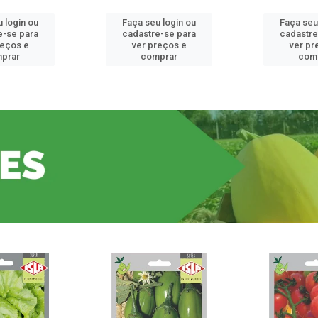
 login ou
Faça seu login ou
Faça seu
e-se para
cadastre-se para
cadastre
reços e
ver preços e
ver pr
prar
comprar
com