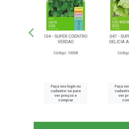
ER RABANETE
104 - SUPER COENTRO
047 - SU
META
VERDAO
DELICIA 
o: 10077
Código: 10038
Código
u login ou
Faça seu login ou
Faça seu
e-se para
cadastre-se para
cadastr
reços e
ver preços e
ver p
mprar
comprar
com