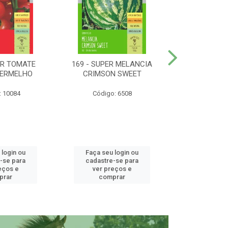
ER TOMATE
169 - SUPER MELANCIA
158 - SUP
VERMELHO
CRIMSON SWEET
SUNRISE 
: 10084
Código: 6508
Código:
 login ou
Faça seu login ou
Faça seu 
-se para
cadastre-se para
cadastre
eços e
ver preços e
ver pr
prar
comprar
comp