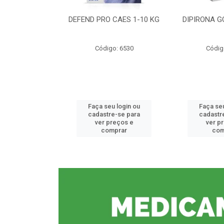
CE 0,5%
DEFEND PRO CAES 1-10 KG
DIPIRONA G
o: 6912
Código: 6530
Códig
u login ou
Faça seu login ou
Faça seu
e-se para
cadastre-se para
cadastr
reços e
ver preços e
ver p
mprar
comprar
com