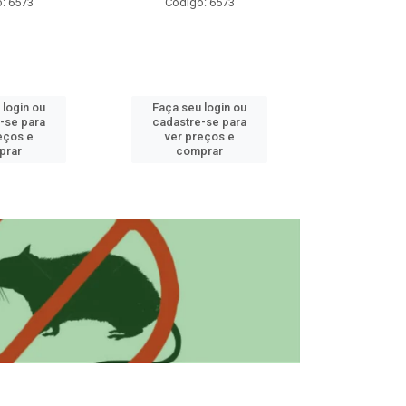
: 6573
Código: 6573
Código
 login ou
Faça seu login ou
Faça seu 
-se para
cadastre-se para
cadastre
eços e
ver preços e
ver pr
prar
comprar
comp