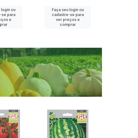
 login ou
Faça seu login ou
Faça seu 
-se para
cadastre-se para
cadastre
eços e
ver preços e
ver pr
prar
comprar
comp