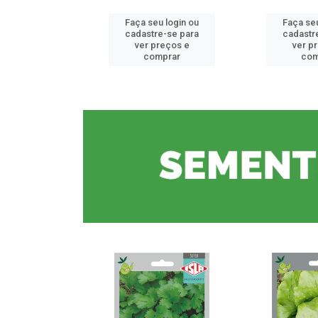
u login ou
Faça seu login ou
Faça seu
e-se para
cadastre-se para
cadastr
reços e
ver preços e
ver p
mprar
comprar
com