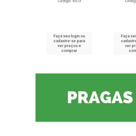
o: 6573
Código: 6573
Códig
u login ou
Faça seu login ou
Faça seu
e-se para
cadastre-se para
cadastr
reços e
ver preços e
ver p
mprar
comprar
com