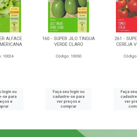
PER ALFACE
160 - SUPER JILO TINGUA
261 - SUP
AMERICANA
VERDE CLARO
CEREJA 
: 10024
Código: 10050
Código
 login ou
Faça seu login ou
Faça seu
e-se para
cadastre-se para
cadastre
reços e
ver preços e
ver pr
prar
comprar
com