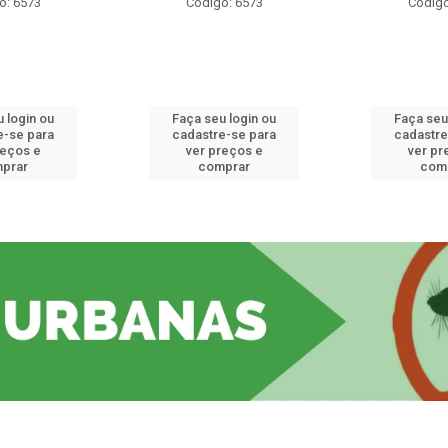
o: 6573
Código: 6573
Código
 login ou
Faça seu login ou
Faça seu
e-se para
cadastre-se para
cadastre
reços e
ver preços e
ver pr
prar
comprar
com