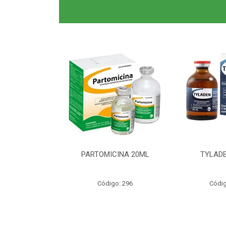
0ML CLAS BR
PARTOMICINA 20ML
TYLADE
o: 6040
Código: 296
Códig