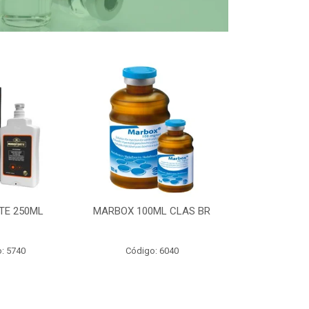
TE 250ML
MARBOX 100ML CLAS BR
PARTOMIC
: 5740
Código: 6040
Código