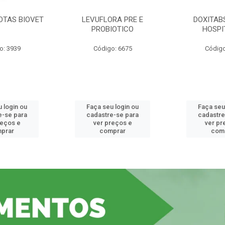
OTAS BIOVET
LEVUFLORA PRE E
DOXITAB
PROBIOTICO
HOSPI
o: 3939
Código: 6675
Código
 login ou
Faça seu login ou
Faça seu
e-se para
cadastre-se para
cadastre
reços e
ver preços e
ver pr
prar
comprar
com