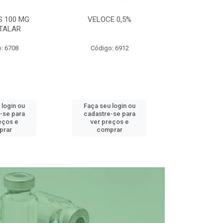
S 100 MG
VELOCE 0,5%
DEFEND PRO C
TALAR
: 6708
Código: 6912
Código
 login ou
Faça seu login ou
Faça seu 
-se para
cadastre-se para
cadastre
eços e
ver preços e
ver pr
prar
comprar
comp