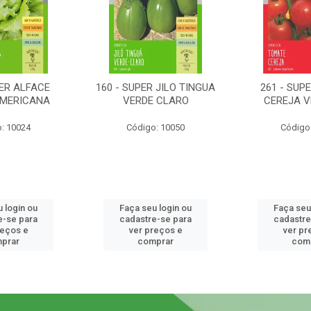
PER ALFACE
160 - SUPER JILO TINGUA
261 - SUP
AMERICANA
VERDE CLARO
CEREJA 
: 10024
Código: 10050
Código
 login ou
Faça seu login ou
Faça seu
e-se para
cadastre-se para
cadastre
reços e
ver preços e
ver pr
prar
comprar
com