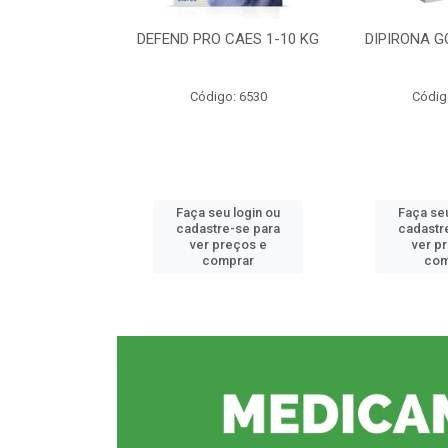
CE 0,5%
DEFEND PRO CAES 1-10 KG
DIPIRONA G
o: 6912
Código: 6530
Códig
u login ou
Faça seu login ou
Faça seu
e-se para
cadastre-se para
cadastr
reços e
ver preços e
ver p
mprar
comprar
com