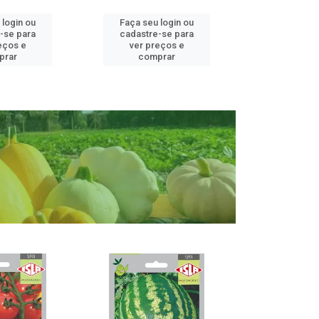
 login ou
Faça seu login ou
Faça seu 
-se para
cadastre-se para
cadastre
eços e
ver preços e
ver pr
prar
comprar
comp