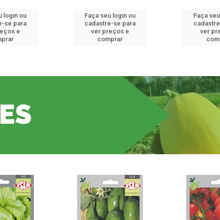
 login ou
Faça seu login ou
Faça seu
e-se para
cadastre-se para
cadastre
reços e
ver preços e
ver pr
prar
comprar
com