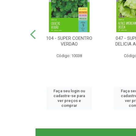
ER RABANETE
104 - SUPER COENTRO
047 - SU
META
VERDAO
DELICIA 
o: 10077
Código: 10038
Código
u login ou
Faça seu login ou
Faça seu
e-se para
cadastre-se para
cadastr
reços e
ver preços e
ver p
mprar
comprar
com