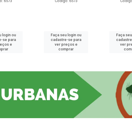
o: 6573
Código: 6573
Código
 login ou
Faça seu login ou
Faça seu
e-se para
cadastre-se para
cadastre
reços e
ver preços e
ver pr
prar
comprar
com