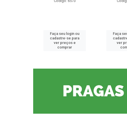
o: 6573
Código: 6573
Códig
u login ou
Faça seu login ou
Faça seu
e-se para
cadastre-se para
cadastr
reços e
ver preços e
ver p
mprar
comprar
com