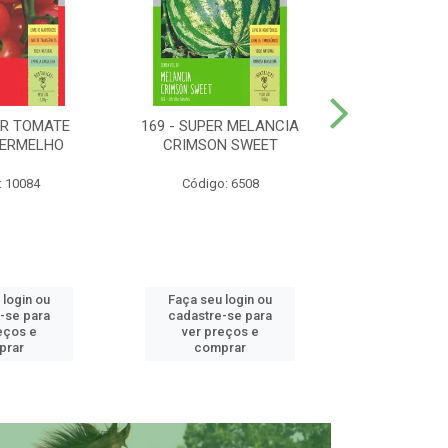
ER TOMATE
169 - SUPER MELANCIA
158 - SUP
VERMELHO
CRIMSON SWEET
SUNRISE 
: 10084
Código: 6508
Código:
 login ou
Faça seu login ou
Faça seu 
-se para
cadastre-se para
cadastre
eços e
ver preços e
ver pr
prar
comprar
comp