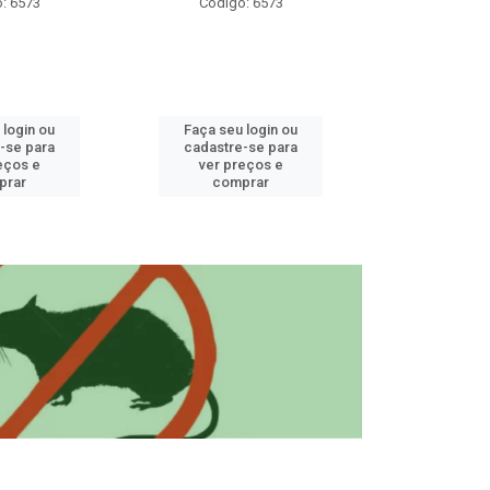
: 6573
Código: 6573
Código
 login ou
Faça seu login ou
Faça seu 
-se para
cadastre-se para
cadastre
eços e
ver preços e
ver pr
prar
comprar
comp