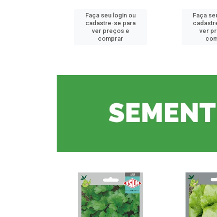
u login ou
Faça seu login ou
Faça seu
e-se para
cadastre-se para
cadastr
reços e
ver preços e
ver p
mprar
comprar
com