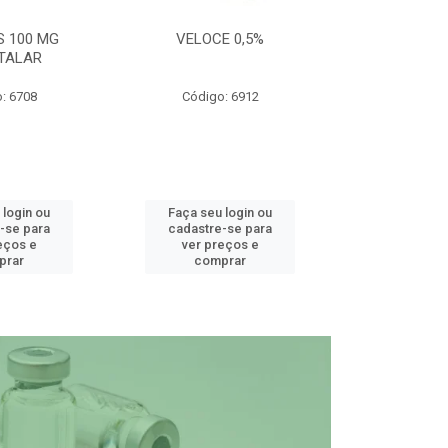
S 100 MG
VELOCE 0,5%
DEFEND PRO C
TALAR
: 6708
Código: 6912
Código
 login ou
Faça seu login ou
Faça seu 
-se para
cadastre-se para
cadastre
eços e
ver preços e
ver pr
prar
comprar
comp