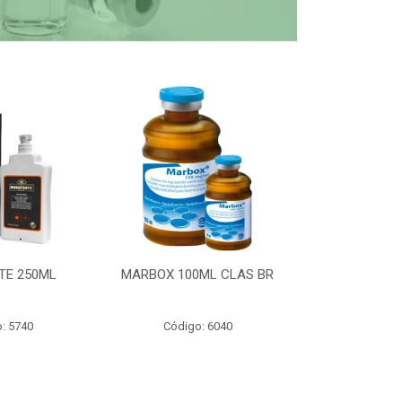
TE 250ML
MARBOX 100ML CLAS BR
PARTOMIC
: 5740
Código: 6040
Código