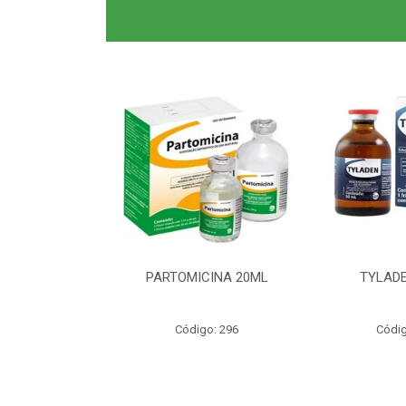
0ML CLAS BR
PARTOMICINA 20ML
TYLADE
o: 6040
Código: 296
Códig