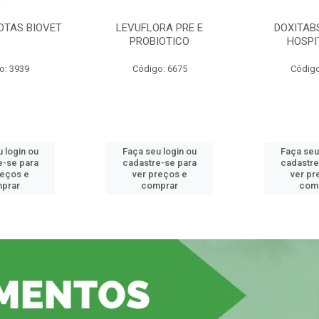
OTAS BIOVET
LEVUFLORA PRE E
DOXITAB
PROBIOTICO
HOSPI
o: 3939
Código: 6675
Código
 login ou
Faça seu login ou
Faça seu
e-se para
cadastre-se para
cadastre
reços e
ver preços e
ver pr
prar
comprar
com