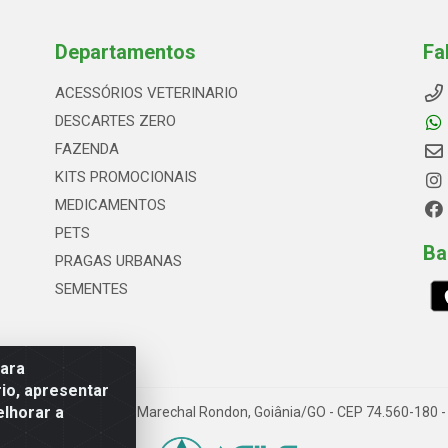
Departamentos
Fa
ACESSÓRIOS VETERINARIO
DESCARTES ZERO
FAZENDA
KITS PROMOCIONAIS
MEDICAMENTOS
PETS
Ba
PRAGAS URBANAS
SEMENTES
para
io, apresentar
elhorar a
66, Quadrai Lt 16 - Set Marechal Rondon, Goiânia/GO - CEP 74.560-180