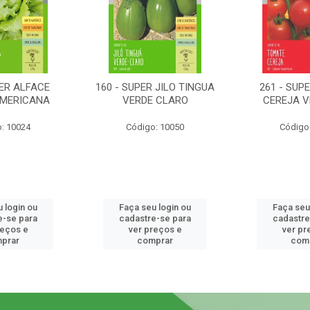
PER ALFACE
160 - SUPER JILO TINGUA
261 - SUP
AMERICANA
VERDE CLARO
CEREJA 
: 10024
Código: 10050
Código
 login ou
Faça seu login ou
Faça seu
e-se para
cadastre-se para
cadastre
reços e
ver preços e
ver pr
prar
comprar
com