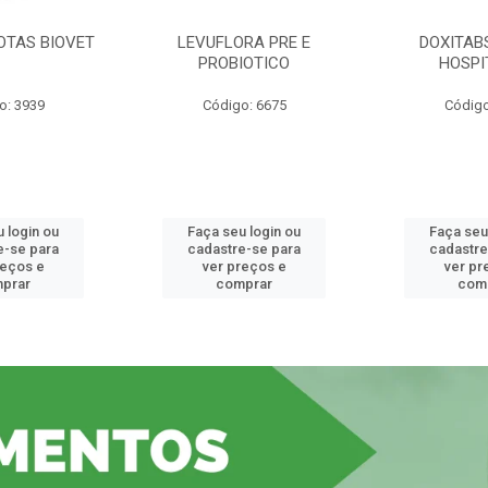
OTAS BIOVET
LEVUFLORA PRE E
DOXITAB
PROBIOTICO
HOSPI
o: 3939
Código: 6675
Código
 login ou
Faça seu login ou
Faça seu
e-se para
cadastre-se para
cadastre
reços e
ver preços e
ver pr
prar
comprar
com