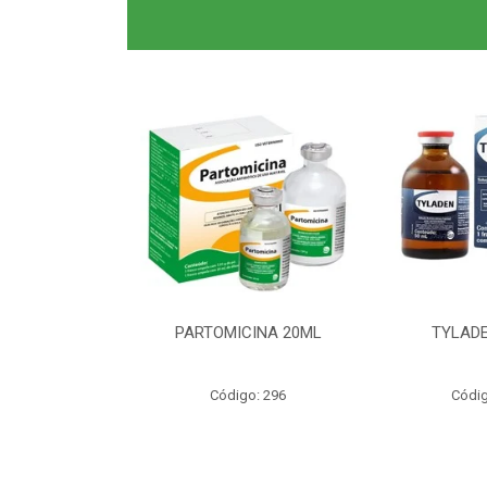
0ML CLAS BR
PARTOMICINA 20ML
TYLADE
o: 6040
Código: 296
Códig