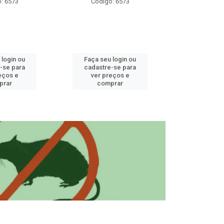
: 6573
Código: 6573
Código
 login ou
Faça seu login ou
Faça seu 
-se para
cadastre-se para
cadastre
eços e
ver preços e
ver pr
prar
comprar
comp