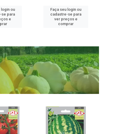
 login ou
Faça seu login ou
Faça seu 
-se para
cadastre-se para
cadastre
eços e
ver preços e
ver pr
prar
comprar
comp