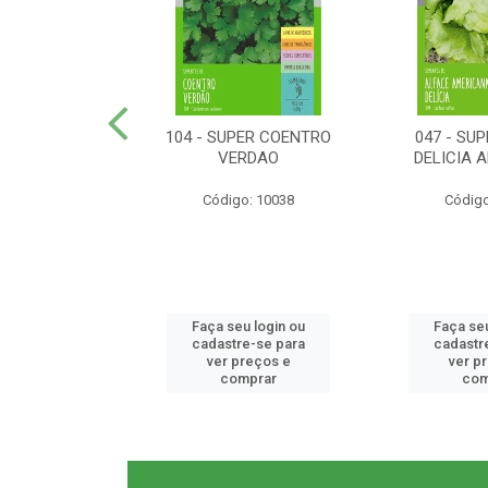
ER RABANETE
104 - SUPER COENTRO
047 - SU
META
VERDAO
DELICIA 
o: 10077
Código: 10038
Código
u login ou
Faça seu login ou
Faça seu
e-se para
cadastre-se para
cadastr
reços e
ver preços e
ver p
mprar
comprar
com