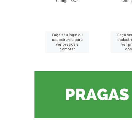
o: 6573
Código: 6573
Códig
u login ou
Faça seu login ou
Faça seu
e-se para
cadastre-se para
cadastr
reços e
ver preços e
ver p
mprar
comprar
com