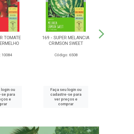
ER TOMATE
169 - SUPER MELANCIA
158 - SUP
VERMELHO
CRIMSON SWEET
SUNRISE 
: 10084
Código: 6508
Código:
 login ou
Faça seu login ou
Faça seu 
-se para
cadastre-se para
cadastre
eços e
ver preços e
ver pr
prar
comprar
comp