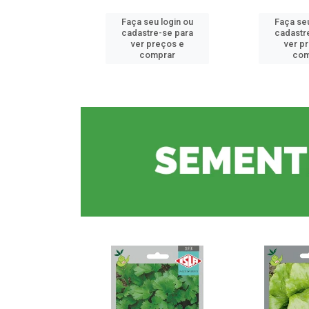
u login ou
Faça seu login ou
Faça seu
e-se para
cadastre-se para
cadastr
reços e
ver preços e
ver p
mprar
comprar
com