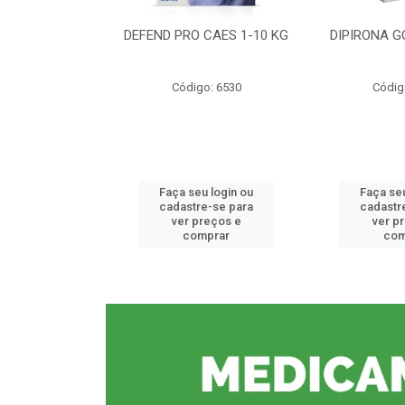
CE 0,5%
DEFEND PRO CAES 1-10 KG
DIPIRONA G
o: 6912
Código: 6530
Códig
u login ou
Faça seu login ou
Faça seu
e-se para
cadastre-se para
cadastr
reços e
ver preços e
ver p
mprar
comprar
com