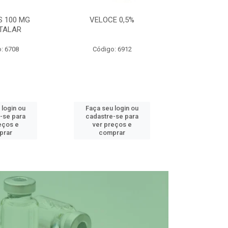
S 100 MG
VELOCE 0,5%
DEFEND PRO C
TALAR
: 6708
Código: 6912
Código
 login ou
Faça seu login ou
Faça seu 
-se para
cadastre-se para
cadastre
eços e
ver preços e
ver pr
prar
comprar
comp