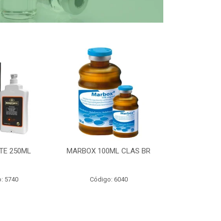
TE 250ML
MARBOX 100ML CLAS BR
PARTOMIC
: 5740
Código: 6040
Código