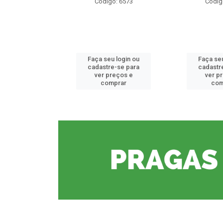
o: 6573
Código: 6573
Códig
u login ou
Faça seu login ou
Faça seu
e-se para
cadastre-se para
cadastr
reços e
ver preços e
ver p
mprar
comprar
com