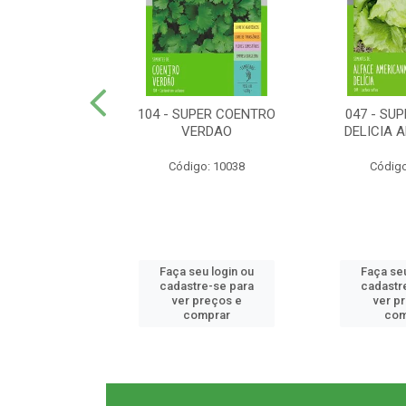
ER RABANETE
104 - SUPER COENTRO
047 - SU
META
VERDAO
DELICIA 
o: 10077
Código: 10038
Código
u login ou
Faça seu login ou
Faça seu
e-se para
cadastre-se para
cadastr
reços e
ver preços e
ver p
mprar
comprar
com