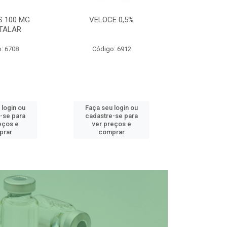
S 100 MG
VELOCE 0,5%
DEFEND PRO C
TALAR
: 6708
Código: 6912
Código
 login ou
Faça seu login ou
Faça seu 
-se para
cadastre-se para
cadastre
eços e
ver preços e
ver pr
prar
comprar
comp