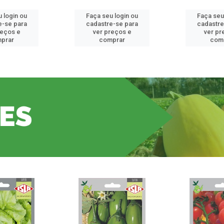
 login ou
Faça seu login ou
Faça seu
e-se para
cadastre-se para
cadastre
reços e
ver preços e
ver pr
prar
comprar
com