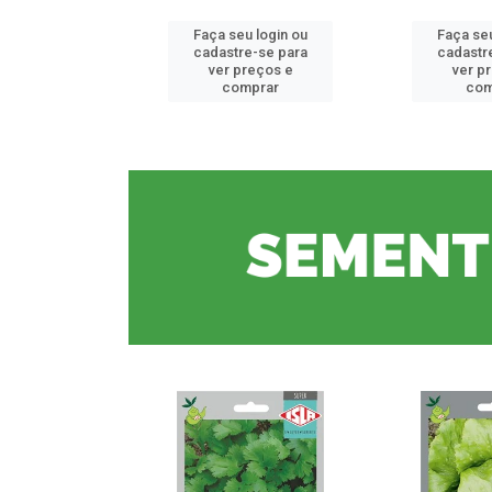
u login ou
Faça seu login ou
Faça seu
e-se para
cadastre-se para
cadastr
reços e
ver preços e
ver p
mprar
comprar
com