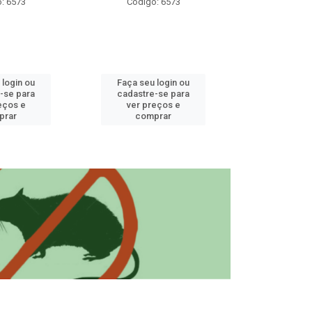
: 6573
Código: 6573
Código
 login ou
Faça seu login ou
Faça seu 
-se para
cadastre-se para
cadastre
eços e
ver preços e
ver pr
prar
comprar
comp