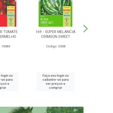
ER TOMATE
169 - SUPER MELANCIA
158 - SUP
VERMELHO
CRIMSON SWEET
SUNRISE 
: 10084
Código: 6508
Código:
 login ou
Faça seu login ou
Faça seu 
-se para
cadastre-se para
cadastre
eços e
ver preços e
ver pr
prar
comprar
comp