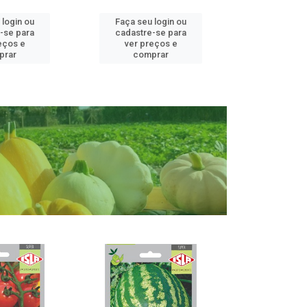
 login ou
Faça seu login ou
Faça seu 
-se para
cadastre-se para
cadastre
eços e
ver preços e
ver pr
prar
comprar
comp