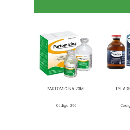
0ML CLAS BR
PARTOMICINA 20ML
TYLADE
o: 6040
Código: 296
Códig