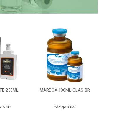
TE 250ML
MARBOX 100ML CLAS BR
PARTOMIC
: 5740
Código: 6040
Código