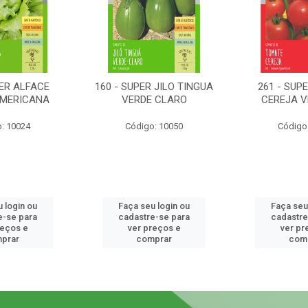
PER ALFACE
160 - SUPER JILO TINGUA
261 - SUP
AMERICANA
VERDE CLARO
CEREJA 
: 10024
Código: 10050
Código
 login ou
Faça seu login ou
Faça seu
e-se para
cadastre-se para
cadastre
reços e
ver preços e
ver pr
prar
comprar
com