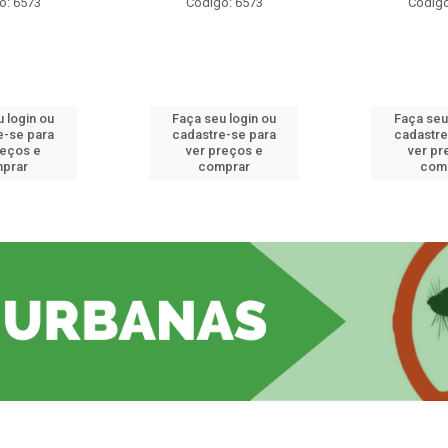
o: 6573
Código: 6573
Código
 login ou
Faça seu login ou
Faça seu
e-se para
cadastre-se para
cadastre
reços e
ver preços e
ver pr
prar
comprar
com