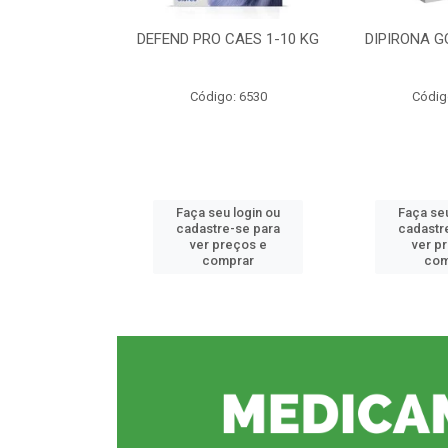
CE 0,5%
DEFEND PRO CAES 1-10 KG
DIPIRONA G
o: 6912
Código: 6530
Códig
u login ou
Faça seu login ou
Faça seu
e-se para
cadastre-se para
cadastr
reços e
ver preços e
ver p
mprar
comprar
com