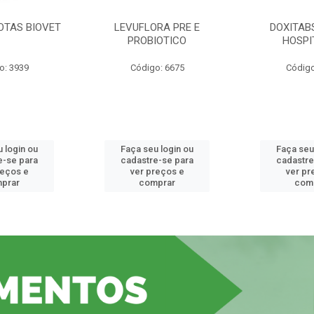
OTAS BIOVET
LEVUFLORA PRE E
DOXITAB
PROBIOTICO
HOSPI
o: 3939
Código: 6675
Código
 login ou
Faça seu login ou
Faça seu
e-se para
cadastre-se para
cadastre
reços e
ver preços e
ver pr
prar
comprar
com