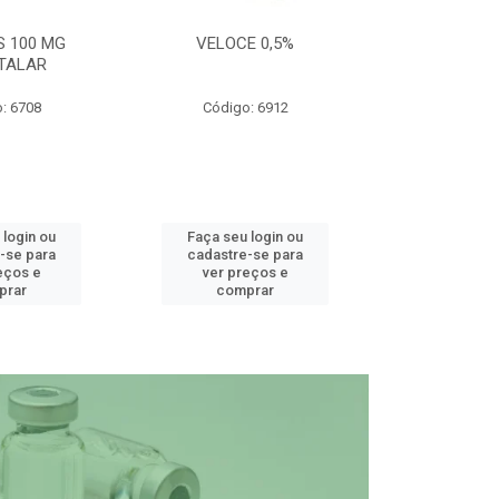
S 100 MG
VELOCE 0,5%
DEFEND PRO C
TALAR
: 6708
Código: 6912
Código
 login ou
Faça seu login ou
Faça seu 
-se para
cadastre-se para
cadastre
eços e
ver preços e
ver pr
prar
comprar
comp