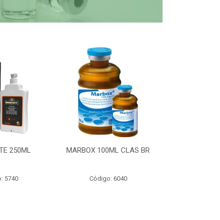
TE 250ML
MARBOX 100ML CLAS BR
PARTOMIC
: 5740
Código: 6040
Código