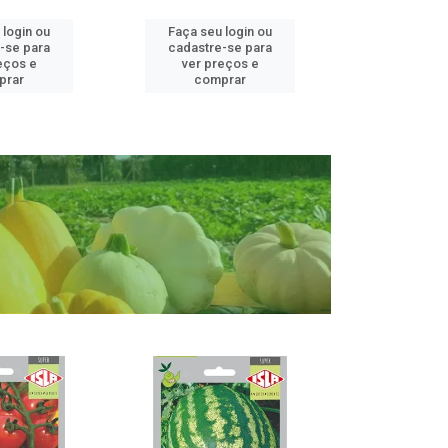
 login ou
Faça seu login ou
Faça seu 
-se para
cadastre-se para
cadastre
eços e
ver preços e
ver pr
prar
comprar
comp