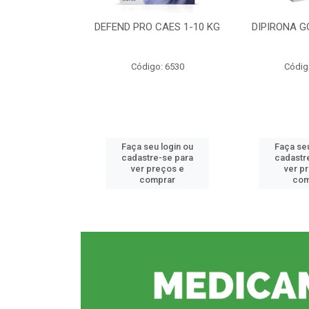
CE 0,5%
DEFEND PRO CAES 1-10 KG
DIPIRONA G
o: 6912
Código: 6530
Códig
u login ou
Faça seu login ou
Faça seu
e-se para
cadastre-se para
cadastr
reços e
ver preços e
ver p
mprar
comprar
com