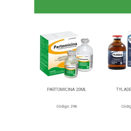
0ML CLAS BR
PARTOMICINA 20ML
TYLADE
o: 6040
Código: 296
Códig