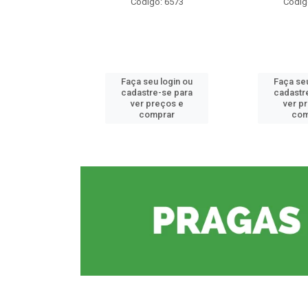
o: 6573
Código: 6573
Códig
u login ou
Faça seu login ou
Faça seu
e-se para
cadastre-se para
cadastr
reços e
ver preços e
ver p
mprar
comprar
com