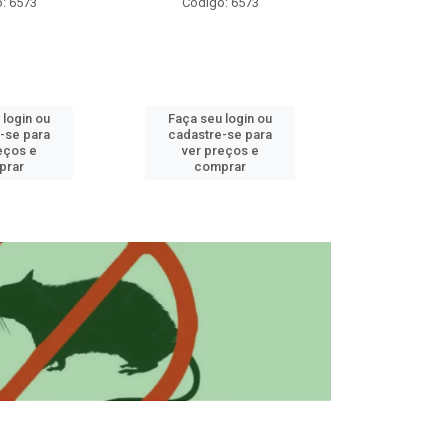
: 6573
Código: 6573
Código
 login ou
Faça seu login ou
Faça seu 
-se para
cadastre-se para
cadastre
eços e
ver preços e
ver pr
prar
comprar
comp