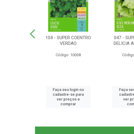
ER RABANETE
104 - SUPER COENTRO
047 - SU
META
VERDAO
DELICIA 
o: 10077
Código: 10038
Código
u login ou
Faça seu login ou
Faça seu
e-se para
cadastre-se para
cadastr
reços e
ver preços e
ver p
mprar
comprar
com