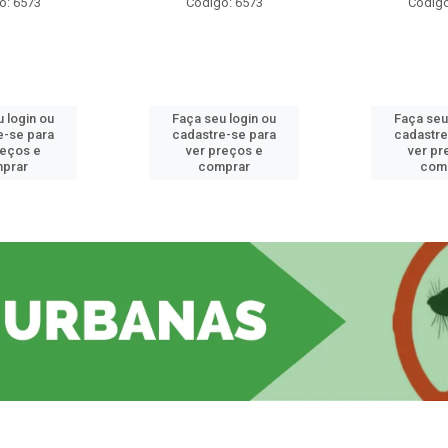
o: 6573
Código: 6573
Código
 login ou
Faça seu login ou
Faça seu
e-se para
cadastre-se para
cadastre
reços e
ver preços e
ver pr
prar
comprar
com