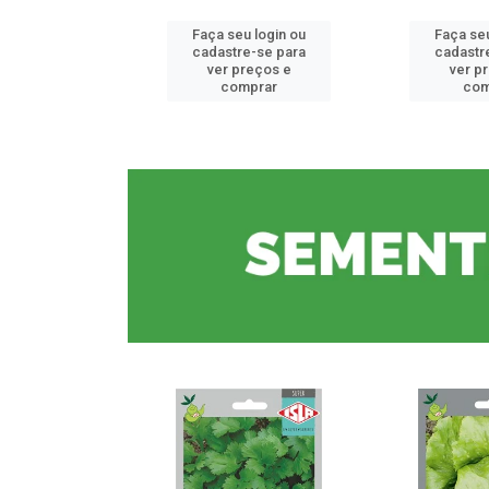
u login ou
Faça seu login ou
Faça seu
e-se para
cadastre-se para
cadastr
reços e
ver preços e
ver p
mprar
comprar
com