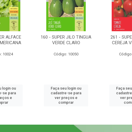
PER ALFACE
160 - SUPER JILO TINGUA
261 - SUP
AMERICANA
VERDE CLARO
CEREJA 
: 10024
Código: 10050
Código
 login ou
Faça seu login ou
Faça seu
e-se para
cadastre-se para
cadastre
reços e
ver preços e
ver pr
prar
comprar
com