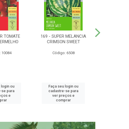
ER TOMATE
169 - SUPER MELANCIA
158 - SUP
VERMELHO
CRIMSON SWEET
SUNRISE 
: 10084
Código: 6508
Código:
 login ou
Faça seu login ou
Faça seu 
-se para
cadastre-se para
cadastre
eços e
ver preços e
ver pr
prar
comprar
comp