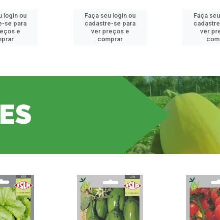
 login ou
Faça seu login ou
Faça seu
e-se para
cadastre-se para
cadastre
reços e
ver preços e
ver pr
prar
comprar
com