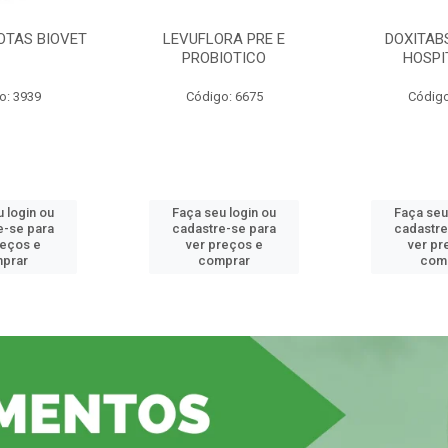
OTAS BIOVET
LEVUFLORA PRE E
DOXITAB
PROBIOTICO
HOSPI
o: 3939
Código: 6675
Código
 login ou
Faça seu login ou
Faça seu
e-se para
cadastre-se para
cadastre
reços e
ver preços e
ver pr
prar
comprar
com