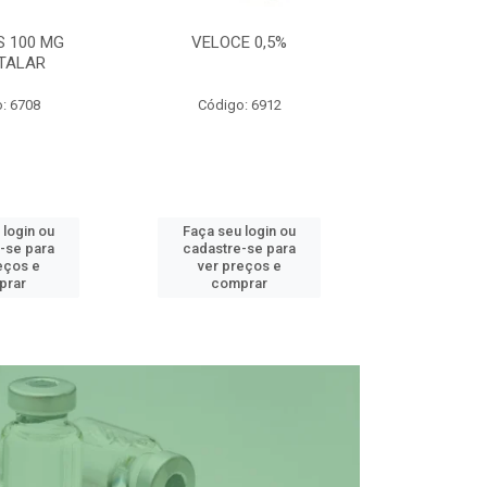
S 100 MG
VELOCE 0,5%
DEFEND PRO C
TALAR
: 6708
Código: 6912
Código
 login ou
Faça seu login ou
Faça seu 
-se para
cadastre-se para
cadastre
eços e
ver preços e
ver pr
prar
comprar
comp