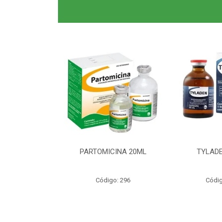
0ML CLAS BR
PARTOMICINA 20ML
TYLADE
o: 6040
Código: 296
Códig