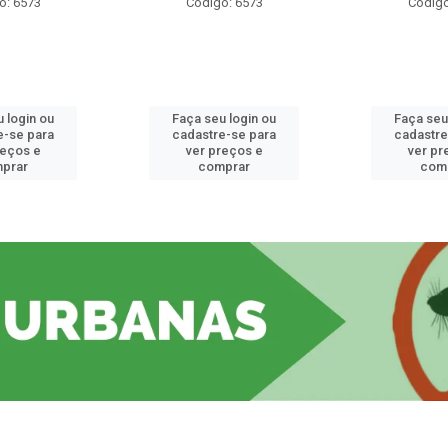
o: 6573
Código: 6573
Código
 login ou
Faça seu login ou
Faça seu
e-se para
cadastre-se para
cadastre
reços e
ver preços e
ver pr
prar
comprar
com