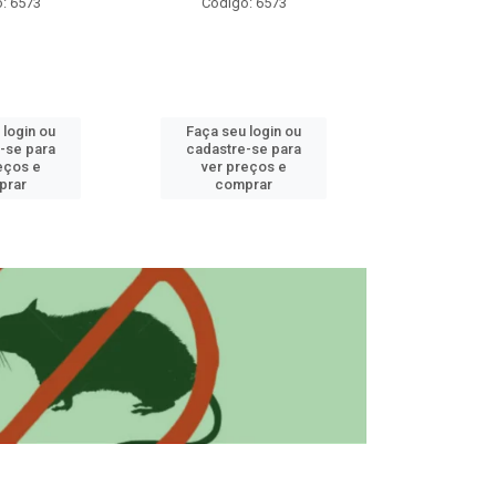
: 6573
Código: 6573
Código
 login ou
Faça seu login ou
Faça seu 
-se para
cadastre-se para
cadastre
eços e
ver preços e
ver pr
prar
comprar
comp