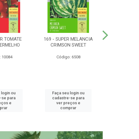
ER TOMATE
169 - SUPER MELANCIA
158 - SUP
VERMELHO
CRIMSON SWEET
SUNRISE 
: 10084
Código: 6508
Código:
 login ou
Faça seu login ou
Faça seu 
-se para
cadastre-se para
cadastre
eços e
ver preços e
ver pr
prar
comprar
comp