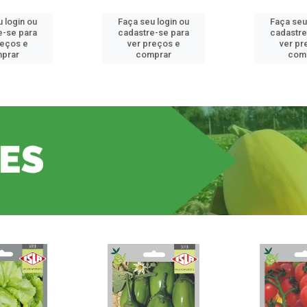
 login ou
Faça seu login ou
Faça seu
e-se para
cadastre-se para
cadastre
reços e
ver preços e
ver pr
prar
comprar
com