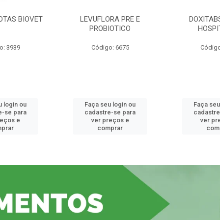
OTAS BIOVET
LEVUFLORA PRE E
DOXITAB
PROBIOTICO
HOSPI
o: 3939
Código: 6675
Código
 login ou
Faça seu login ou
Faça seu
e-se para
cadastre-se para
cadastre
reços e
ver preços e
ver pr
prar
comprar
com