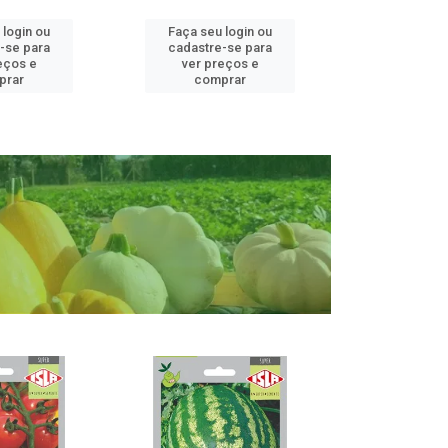
 login ou
Faça seu login ou
Faça seu 
-se para
cadastre-se para
cadastre
eços e
ver preços e
ver pr
prar
comprar
comp