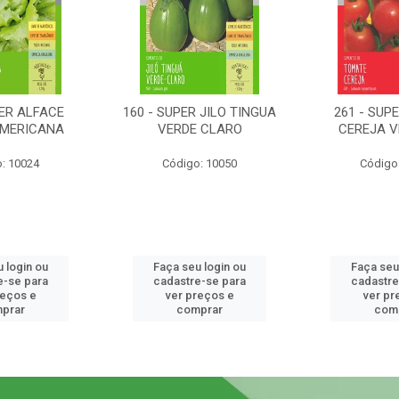
PER ALFACE
160 - SUPER JILO TINGUA
261 - SUP
AMERICANA
VERDE CLARO
CEREJA 
: 10024
Código: 10050
Código
 login ou
Faça seu login ou
Faça seu
e-se para
cadastre-se para
cadastre
reços e
ver preços e
ver pr
prar
comprar
com