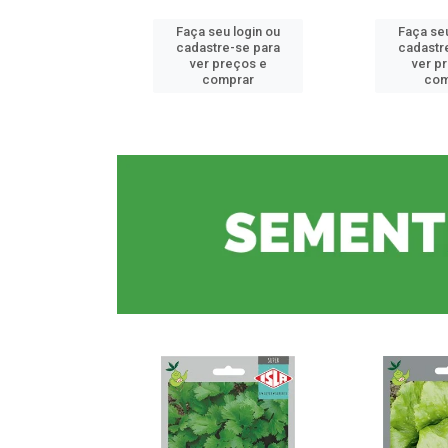
u login ou
Faça seu login ou
Faça seu
e-se para
cadastre-se para
cadastr
reços e
ver preços e
ver p
mprar
comprar
com