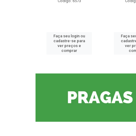
o: 6573
Código: 6573
Códig
u login ou
Faça seu login ou
Faça seu
e-se para
cadastre-se para
cadastr
reços e
ver preços e
ver p
mprar
comprar
com