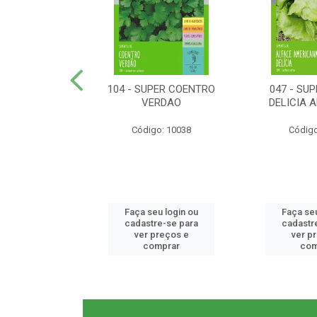
ER RABANETE
104 - SUPER COENTRO
047 - SU
META
VERDAO
DELICIA 
o: 10077
Código: 10038
Código
u login ou
Faça seu login ou
Faça seu
e-se para
cadastre-se para
cadastr
reços e
ver preços e
ver p
mprar
comprar
com