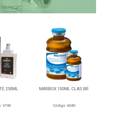
TE 250ML
MARBOX 100ML CLAS BR
PARTOMIC
: 5740
Código: 6040
Código