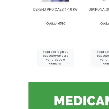
CE 0,5%
DEFEND PRO CAES 1-10 KG
DIPIRONA G
o: 6912
Código: 6530
Códig
u login ou
Faça seu login ou
Faça seu
e-se para
cadastre-se para
cadastr
reços e
ver preços e
ver p
mprar
comprar
com