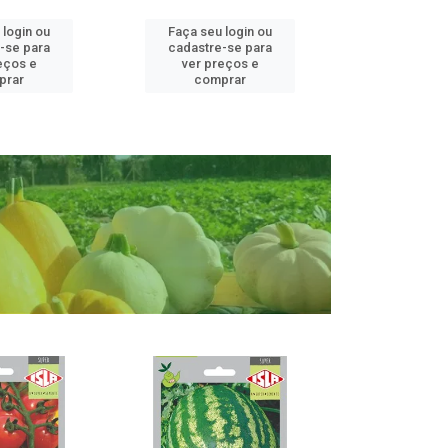
 login ou
Faça seu login ou
Faça seu 
-se para
cadastre-se para
cadastre
eços e
ver preços e
ver pr
prar
comprar
comp