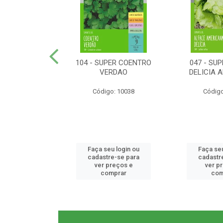
ER RABANETE
104 - SUPER COENTRO
047 - SU
META
VERDAO
DELICIA 
o: 10077
Código: 10038
Código
u login ou
Faça seu login ou
Faça seu
e-se para
cadastre-se para
cadastr
reços e
ver preços e
ver p
mprar
comprar
com