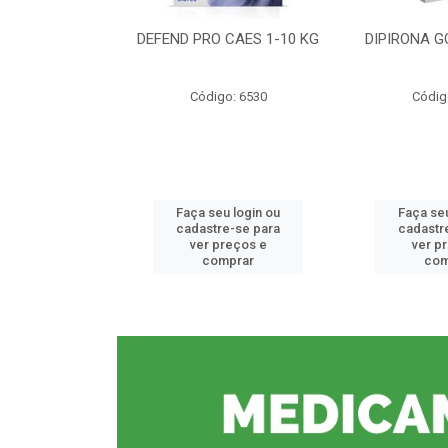
CE 0,5%
DEFEND PRO CAES 1-10 KG
DIPIRONA G
o: 6912
Código: 6530
Códig
u login ou
Faça seu login ou
Faça seu
e-se para
cadastre-se para
cadastr
reços e
ver preços e
ver p
mprar
comprar
com