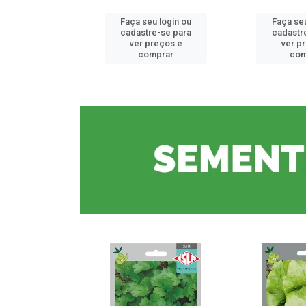
u login ou
Faça seu login ou
Faça seu
e-se para
cadastre-se para
cadastr
reços e
ver preços e
ver p
mprar
comprar
com