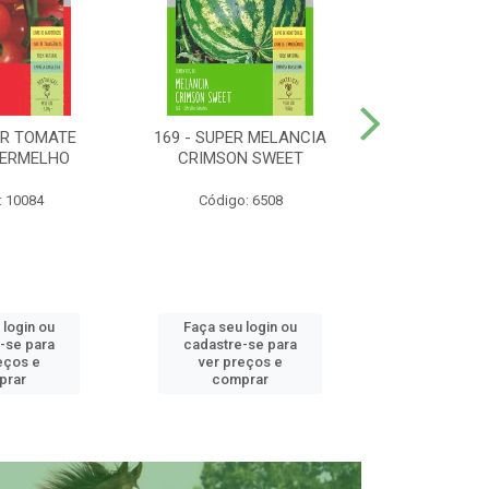
ER TOMATE
169 - SUPER MELANCIA
158 - SUP
VERMELHO
CRIMSON SWEET
SUNRISE 
: 10084
Código: 6508
Código:
 login ou
Faça seu login ou
Faça seu 
-se para
cadastre-se para
cadastre
eços e
ver preços e
ver pr
prar
comprar
comp