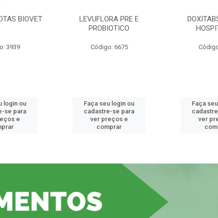
OTAS BIOVET
LEVUFLORA PRE E
DOXITAB
PROBIOTICO
HOSPI
o: 3939
Código: 6675
Código
 login ou
Faça seu login ou
Faça seu
e-se para
cadastre-se para
cadastre
reços e
ver preços e
ver pr
prar
comprar
com