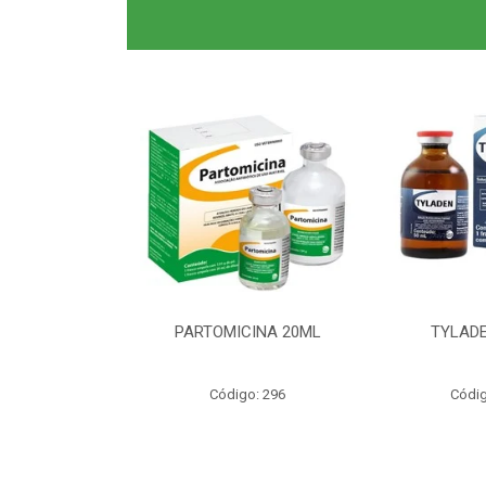
0ML CLAS BR
PARTOMICINA 20ML
TYLADE
o: 6040
Código: 296
Códig