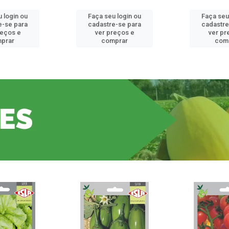
 login ou
Faça seu login ou
Faça seu
e-se para
cadastre-se para
cadastre
reços e
ver preços e
ver pr
prar
comprar
com