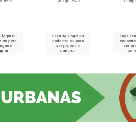
o: 6573
Código: 6573
Código
 login ou
Faça seu login ou
Faça seu
e-se para
cadastre-se para
cadastre
reços e
ver preços e
ver pr
prar
comprar
com