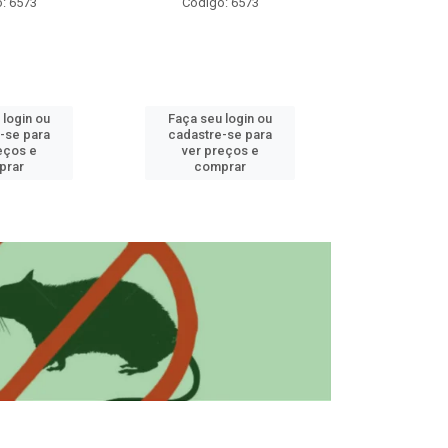
: 6573
Código: 6573
Código
 login ou
Faça seu login ou
Faça seu 
-se para
cadastre-se para
cadastre
eços e
ver preços e
ver pr
prar
comprar
comp