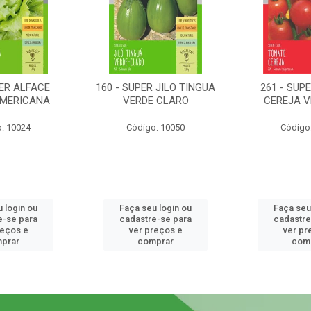
PER ALFACE
160 - SUPER JILO TINGUA
261 - SUP
AMERICANA
VERDE CLARO
CEREJA 
: 10024
Código: 10050
Código
 login ou
Faça seu login ou
Faça seu
e-se para
cadastre-se para
cadastre
reços e
ver preços e
ver pr
prar
comprar
com