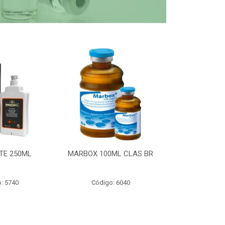
TE 250ML
MARBOX 100ML CLAS BR
PARTOMIC
: 5740
Código: 6040
Código