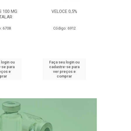
S 100 MG
VELOCE 0,5%
DEFEND PRO C
TALAR
: 6708
Código: 6912
Código
 login ou
Faça seu login ou
Faça seu 
-se para
cadastre-se para
cadastre
eços e
ver preços e
ver pr
prar
comprar
comp