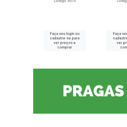
o: 6573
Código: 6573
Códig
u login ou
Faça seu login ou
Faça seu
e-se para
cadastre-se para
cadastr
reços e
ver preços e
ver p
mprar
comprar
com