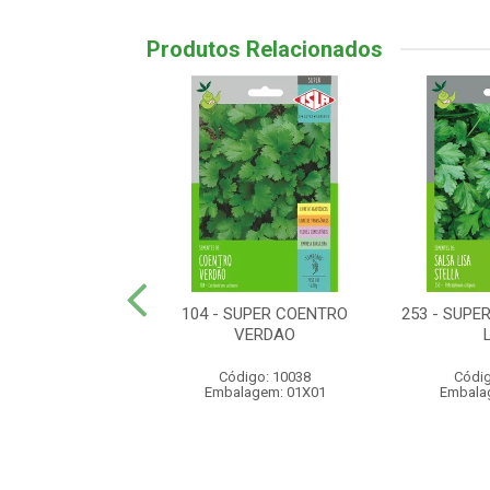
Produtos Relacionados
SUPER PIMENTA
104 - SUPER COENTRO
253 - SUPE
RA DE CHEIRO
VERDAO
digo: 10107
Código: 10038
Códig
lagem: 01X01
Embalagem: 01X01
Embala