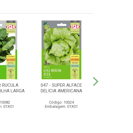
R RUCULA
047 - SUPER ALFACE
121 - SUPER
OLHA LARGA
DELICIA AMERICANA
MANTEIGA DA 
 10082
Código: 10024
Código: 10
: 01X01
Embalagem: 01X01
Embalagem: 