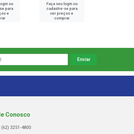
login ou
Faça seu login ou
Faça seu log
se para
cadastre-se para
cadastre-se
ços e
ver preços e
ver preços
rar
comprar
compra
le Conosco
(62) 3251-4800