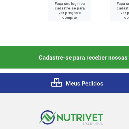
 seu login ou
Faça seu login ou
Faça s
astre-se para
cadastre-se para
cadast
er preços e
ver preços e
ver 
comprar
comprar
co
Cadastre-se para receber nossas 
Meus Pedidos