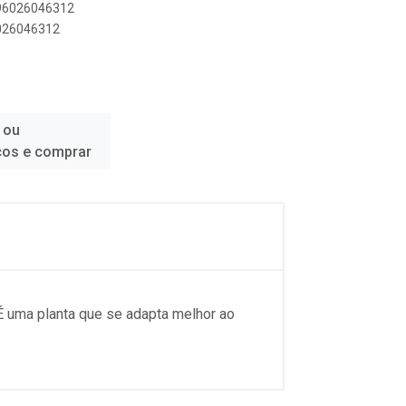
896026046312
6026046312
 ou
ços e comprar
É uma planta que se adapta melhor ao