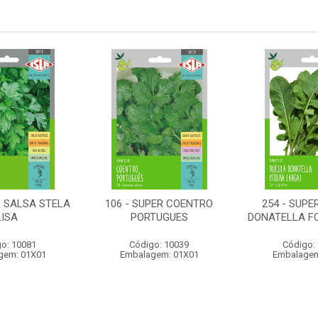
R SALSA STELA
106 - SUPER COENTRO
254 - SUPE
LISA
PORTUGUES
DONATELLA F
o: 10081
Código: 10039
Código:
gem: 01X01
Embalagem: 01X01
Embalagem