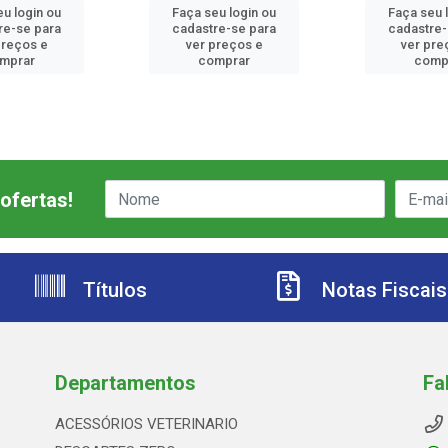
eu login ou
Faça seu login ou
Faça seu 
re-se para
cadastre-se para
cadastre-
preços e
ver preços e
ver pre
mprar
comprar
comp
ofertas!
Títulos
Notas Fiscais
Departamentos
Fa
ACESSÓRIOS VETERINARIO