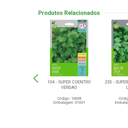
Produtos Relacionados
SUPER PIMENTA
104 - SUPER COENTRO
253 - SUPE
RA DE CHEIRO
VERDAO
digo: 10107
Código: 10038
Códig
lagem: 01X01
Embalagem: 01X01
Embala