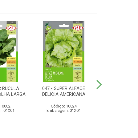
R RUCULA
047 - SUPER ALFACE
121 - SUPER
OLHA LARGA
DELICIA AMERICANA
MANTEIGA DA 
 10082
Código: 10024
Código: 10
: 01X01
Embalagem: 01X01
Embalagem: 