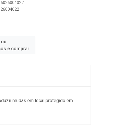
896026004022
6026004022
 ou
ços e comprar
Produzir mudas em local protegido em