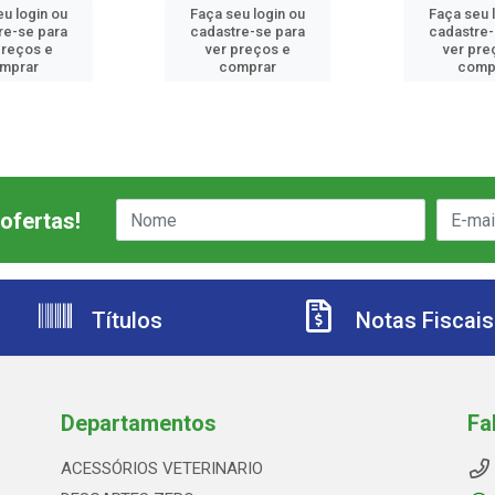
eu login ou
Faça seu login ou
Faça seu 
re-se para
cadastre-se para
cadastre-
preços e
ver preços e
ver pre
mprar
comprar
comp
ofertas!
Títulos
Notas Fiscais
Departamentos
Fa
ACESSÓRIOS VETERINARIO