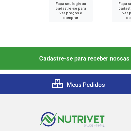
 seu login ou
Faça seu login ou
Faça s
astre-se para
cadastre-se para
cadast
er preços e
ver preços e
ver 
comprar
comprar
co
Cadastre-se para receber nossas 
Meus Pedidos