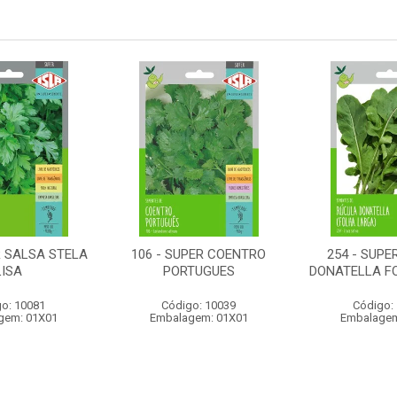
R SALSA STELA
106 - SUPER COENTRO
254 - SUPE
LISA
PORTUGUES
DONATELLA F
o: 10081
Código: 10039
Código:
gem: 01X01
Embalagem: 01X01
Embalagem