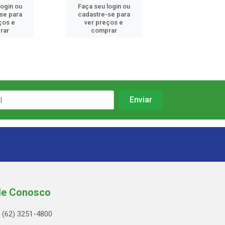
login ou
Faça seu login ou
Faça seu log
se para
cadastre-se para
cadastre-se
ços e
ver preços e
ver preços
rar
comprar
compra
le Conosco
(62) 3251-4800