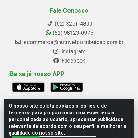
Fale Conosco
(62) 3251-4800
(62) 98123-0975
ecommerce@nutrivetdistribuicao.com.br
Instagram
Facebook
Baixe já nosso APP
O nosso site coleta cookies próprios e de
Avenida Marginal Norte, 266, Quadrai Lt 16 - Set
terceiros para proporcionar uma experiência
Marechal Rondon, Goiânia/GO - CEP 74.560-180 - CNPJ
personalizada ao usuário, apresentar publicidade
00.748.593/0001-79
relevante de acordo com o seu perfil e melhorar a
qualidade do nosso site.