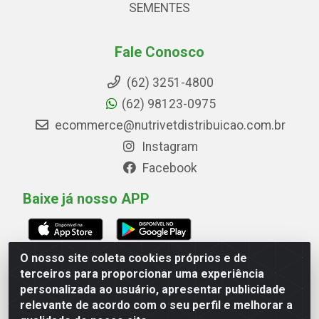
SEMENTES
Fale Conosco
(62) 3251-4800
(62) 98123-0975
ecommerce@nutrivetdistribuicao.com.br
Instagram
Facebook
Baixe já nosso APP
O nosso site coleta cookies próprios e de
terceiros para proporcionar uma experiência
Avenida Marginal Norte, 266, Quadrai Lt 16 - Set
personalizada ao usuário, apresentar publicidade
Marechal Rondon, Goiânia/GO - CEP 74.560-180 - CNPJ
relevante de acordo com o seu perfil e melhorar a
00.748.593/0001-79