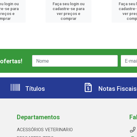
eu login ou
Faça seu login ou
Faça seu 
re-se para
cadastre-se para
cadastre-
preços e
ver preços e
ver pre
mprar
comprar
comp
ofertas!
Títulos
Notas Fiscais
Departamentos
Fa
ACESSÓRIOS VETERINARIO