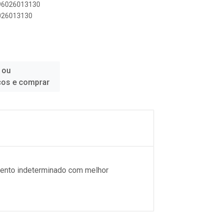
896026013130
6026013130
 ou
ços e comprar
imento indeterminado com melhor