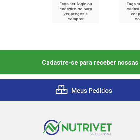
 seu login ou
Faça seu login ou
Faça s
astre-se para
cadastre-se para
cadast
er preços e
ver preços e
ver 
comprar
comprar
co
Cadastre-se para receber nossas 
Meus Pedidos