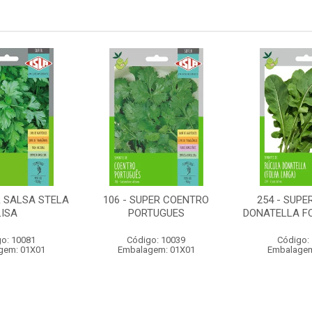
R SALSA STELA
106 - SUPER COENTRO
254 - SUPE
LISA
PORTUGUES
DONATELLA F
o: 10081
Código: 10039
Código:
gem: 01X01
Embalagem: 01X01
Embalagem