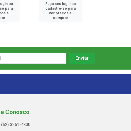
login ou
Faça seu login ou
Faça seu log
se para
cadastre-se para
cadastre-se
ços e
ver preços e
ver preços
rar
comprar
compra
le Conosco
(62) 3251-4800