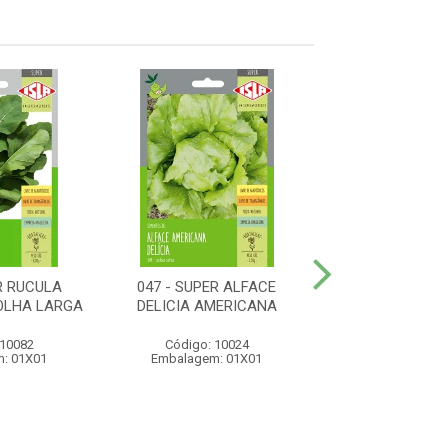
R RUCULA
047 - SUPER ALFACE
121 - SUPER
OLHA LARGA
DELICIA AMERICANA
MANTEIGA DA 
 10082
Código: 10024
Código: 10
: 01X01
Embalagem: 01X01
Embalagem: 