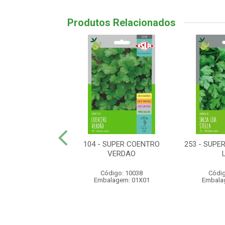
Produtos Relacionados
SUPER PIMENTA
104 - SUPER COENTRO
253 - SUPE
RA DE CHEIRO
VERDAO
digo: 10107
Código: 10038
Códig
lagem: 01X01
Embalagem: 01X01
Embala