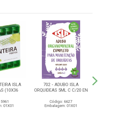
TEIRA ISLA
702 - ADUBO ISLA
707 - ADUBO FE
S (10X36
ORQUIDEAS 5ML C C/20 EN
MULTIUSO PR
 5961
Código: 6627
Código: 63
: 01X01
Embalagem: 01X01
Embalagem: