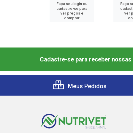
 seu login ou
Faça seu login ou
Faça s
astre-se para
cadastre-se para
cadast
er preços e
ver preços e
ver 
comprar
comprar
co
Cadastre-se para receber nossas 
Meus Pedidos