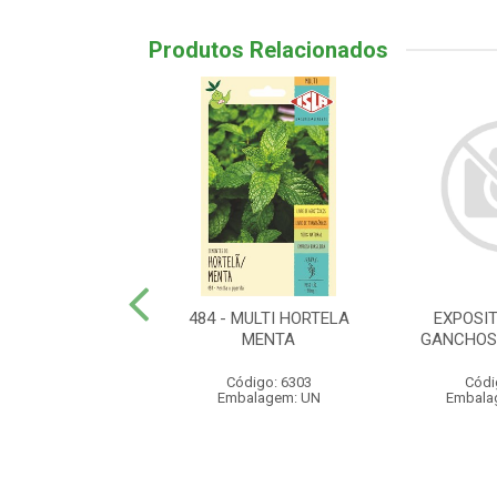
Produtos Relacionados
 PLUVIOMETRO -
484 - MULTI HORTELA
EXPOSIT
NALIZADO ISLA
MENTA
GANCHOS
ódigo: 6201
Código: 6303
Códi
lagem: 01X01
Embalagem: UN
Embala