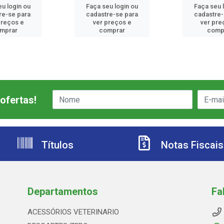
eu login ou
Faça seu login ou
Faça seu 
re-se para
cadastre-se para
cadastre-
preços e
ver preços e
ver pre
mprar
comprar
comp
ofertas!
Títulos
Notas Fiscais
Departamentos
Fa
ACESSÓRIOS VETERINARIO