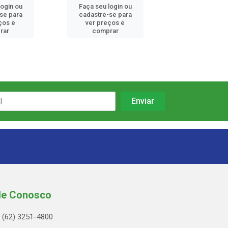
login ou
Faça seu login ou
Faça seu log
se para
cadastre-se para
cadastre-se
ços e
ver preços e
ver preços
rar
comprar
compra
le Conosco
(62) 3251-4800