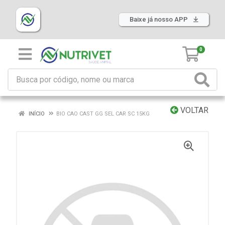
Baixe já nosso APP
0
VOLTAR
INÍCIO
BIO CAO CAST GG SEL CAR SC 15KG