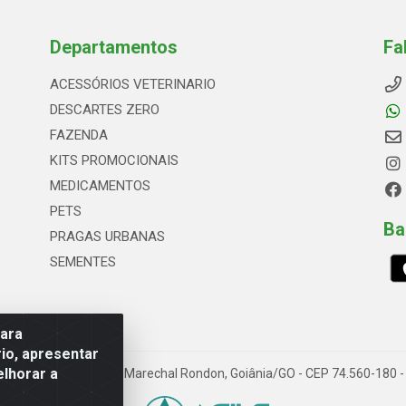
Departamentos
Fa
ACESSÓRIOS VETERINARIO
DESCARTES ZERO
FAZENDA
KITS PROMOCIONAIS
MEDICAMENTOS
PETS
Ba
PRAGAS URBANAS
SEMENTES
para
io, apresentar
elhorar a
66, Quadrai Lt 16 - Set Marechal Rondon, Goiânia/GO - CEP 74.560-180