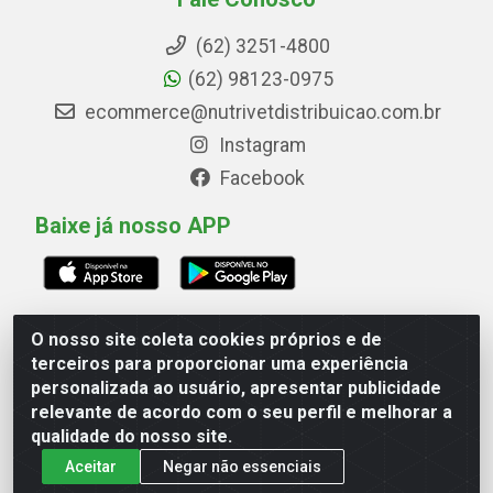
(62) 3251-4800
(62) 98123-0975
ecommerce@nutrivetdistribuicao.com.br
Instagram
Facebook
Baixe já nosso APP
O nosso site coleta cookies próprios e de
Avenida Marginal Norte, 266, Quadrai Lt 16 - Set
terceiros para proporcionar uma experiência
Marechal Rondon, Goiânia/GO - CEP 74.560-180 - CNPJ
personalizada ao usuário, apresentar publicidade
00.748.593/0001-79
relevante de acordo com o seu perfil e melhorar a
qualidade do nosso site.
Aceitar
Negar não essenciais