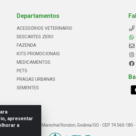
Departamentos
Fa
ACESSÓRIOS VETERINARIO
DESCARTES ZERO
FAZENDA
KITS PROMOCIONAIS
MEDICAMENTOS
PETS
Ba
PRAGAS URBANAS
SEMENTES
para
io, apresentar
elhorar a
66, Quadrai Lt 16 - Set Marechal Rondon, Goiânia/GO - CEP 74.560-180