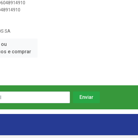
896048914910
6048914910
OS SA
 ou
ços e comprar