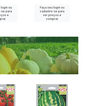
 login ou
Faça seu login ou
Faça seu 
-se para
cadastre-se para
cadastre
eços e
ver preços e
ver pr
prar
comprar
comp