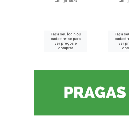
o: 6573
Código: 6573
Códig
u login ou
Faça seu login ou
Faça seu
e-se para
cadastre-se para
cadastr
reços e
ver preços e
ver p
mprar
comprar
com