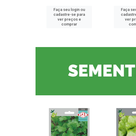
u login ou
Faça seu login ou
Faça seu
e-se para
cadastre-se para
cadastr
reços e
ver preços e
ver p
mprar
comprar
com