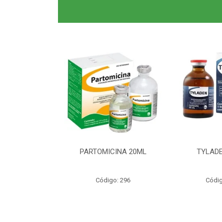
0ML CLAS BR
PARTOMICINA 20ML
TYLADE
o: 6040
Código: 296
Códig