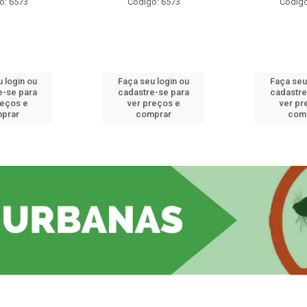
o: 6573
Código: 6573
Código
 login ou
Faça seu login ou
Faça seu
e-se para
cadastre-se para
cadastre
reços e
ver preços e
ver pr
prar
comprar
com