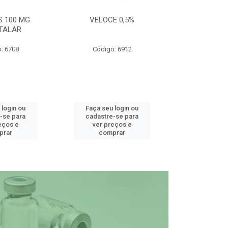
S 100 MG
VELOCE 0,5%
DEFEND PRO C
TALAR
: 6708
Código: 6912
Código
 login ou
Faça seu login ou
Faça seu 
-se para
cadastre-se para
cadastre
eços e
ver preços e
ver pr
prar
comprar
comp