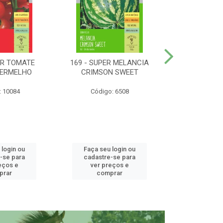
ER TOMATE
169 - SUPER MELANCIA
158 - SUP
VERMELHO
CRIMSON SWEET
SUNRISE 
: 10084
Código: 6508
Código:
 login ou
Faça seu login ou
Faça seu 
-se para
cadastre-se para
cadastre
eços e
ver preços e
ver pr
prar
comprar
comp