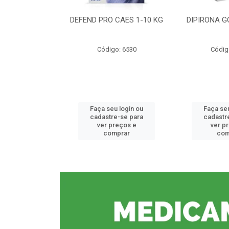
CE 0,5%
DEFEND PRO CAES 1-10 KG
DIPIRONA G
o: 6912
Código: 6530
Códig
u login ou
Faça seu login ou
Faça seu
e-se para
cadastre-se para
cadastr
reços e
ver preços e
ver p
mprar
comprar
com