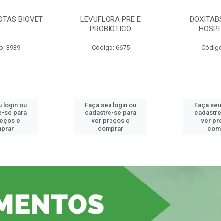
OTAS BIOVET
LEVUFLORA PRE E
DOXITAB
PROBIOTICO
HOSPI
o: 3939
Código: 6675
Código
 login ou
Faça seu login ou
Faça seu
e-se para
cadastre-se para
cadastre
reços e
ver preços e
ver pr
prar
comprar
com