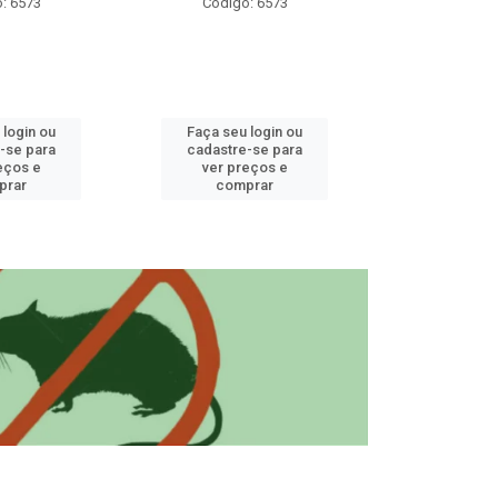
: 6573
Código: 6573
Código
 login ou
Faça seu login ou
Faça seu 
-se para
cadastre-se para
cadastre
eços e
ver preços e
ver pr
prar
comprar
comp