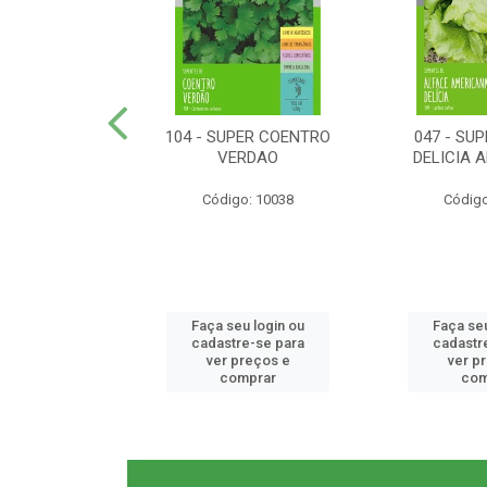
ER RABANETE
104 - SUPER COENTRO
047 - SU
META
VERDAO
DELICIA 
o: 10077
Código: 10038
Código
u login ou
Faça seu login ou
Faça seu
e-se para
cadastre-se para
cadastr
reços e
ver preços e
ver p
mprar
comprar
com