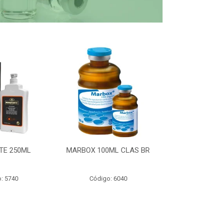
TE 250ML
MARBOX 100ML CLAS BR
PARTOMIC
: 5740
Código: 6040
Código