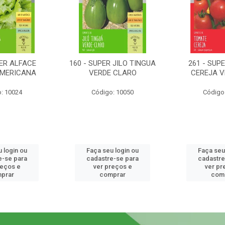
PER ALFACE
160 - SUPER JILO TINGUA
261 - SUP
AMERICANA
VERDE CLARO
CEREJA 
: 10024
Código: 10050
Código
 login ou
Faça seu login ou
Faça seu
e-se para
cadastre-se para
cadastre
reços e
ver preços e
ver pr
prar
comprar
com