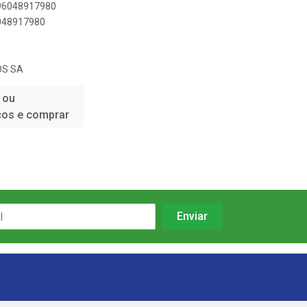
896048917980
6048917980
OS SA
 ou
ços e comprar