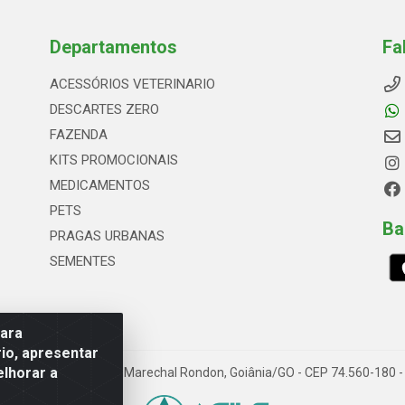
Departamentos
Fa
ACESSÓRIOS VETERINARIO
DESCARTES ZERO
FAZENDA
KITS PROMOCIONAIS
MEDICAMENTOS
PETS
Ba
PRAGAS URBANAS
SEMENTES
para
io, apresentar
elhorar a
66, Quadrai Lt 16 - Set Marechal Rondon, Goiânia/GO - CEP 74.560-180