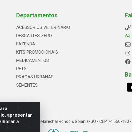
Departamentos
Fa
ACESSÓRIOS VETERINARIO
DESCARTES ZERO
FAZENDA
KITS PROMOCIONAIS
MEDICAMENTOS
PETS
Ba
PRAGAS URBANAS
SEMENTES
para
io, apresentar
elhorar a
66, Quadrai Lt 16 - Set Marechal Rondon, Goiânia/GO - CEP 74.560-180