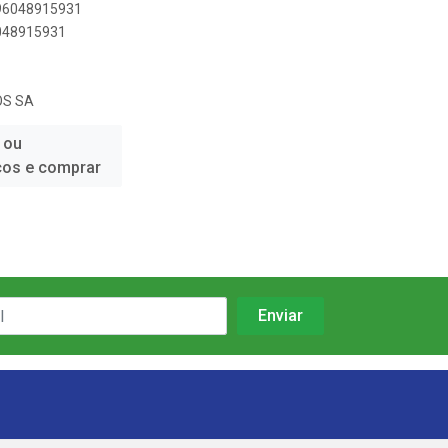
896048915931
6048915931
OS SA
 ou
ços e comprar