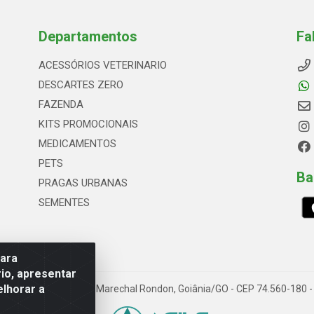
Departamentos
Fa
ACESSÓRIOS VETERINARIO
DESCARTES ZERO
FAZENDA
KITS PROMOCIONAIS
MEDICAMENTOS
PETS
Ba
PRAGAS URBANAS
SEMENTES
para
io, apresentar
elhorar a
66, Quadrai Lt 16 - Set Marechal Rondon, Goiânia/GO - CEP 74.560-180