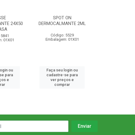
SSE
SPOT ON
MOUSS
NTE 24X50
DERMOCALMANTE 2ML
DERMOCALMANT
ASA
ML IBAS
Código: 5529
 5841
Código: 58
Embalagem: 01X01
: 01X01
Embalagem: 
login ou
Faça seu login ou
Faça seu log
se para
cadastre-se para
cadastre-se 
ços e
ver preços e
ver preços
rar
comprar
comprar