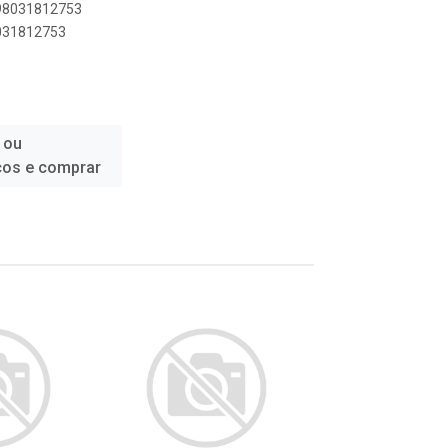
898031812753
8031812753
 ou
ços e comprar