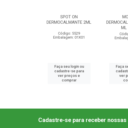
MOUSSE
SPOT ON
MO
ALMANTE 24X50
DERMOCALMANTE 2ML
DERMOCAL
ML IBASA
ML
Código: 5529
ódigo: 5841
Códi
Embalagem: 01X01
lagem: 01X01
Embala
 seu login ou
Faça seu login ou
Faça se
astre-se para
cadastre-se para
cadast
er preços e
ver preços e
ver 
comprar
comprar
co
Cadastre-se para receber nossas 