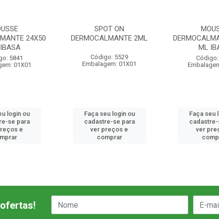
USSE
SPOT ON
MOU
MANTE 24X50
DERMOCALMANTE 2ML
DERMOCALMA
 IBASA
ML IB
Código: 5529
go: 5841
Código:
Embalagem: 01X01
gem: 01X01
Embalagem
u login ou
Faça seu login ou
Faça seu 
re-se para
cadastre-se para
cadastre-
preços e
ver preços e
ver pre
mprar
comprar
comp
ofertas!